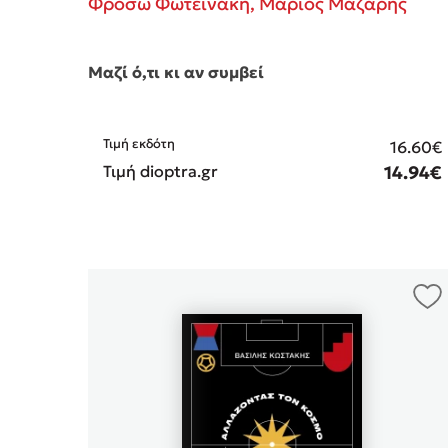
Φρόσω Φωτεινάκη,
Μάριος Μάζαρης
Μαζί ό,τι κι αν συμβεί
Τιμή εκδότη
16.60€
Τιμή dioptra.gr
14.94€