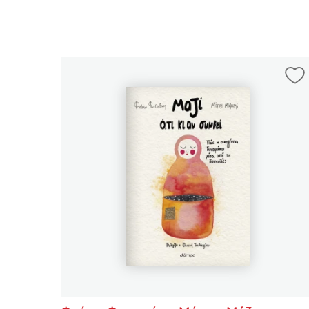
Δανάη Δεληγεώργη
Πάνω, κάτω, μπροστά, πίσω
Mel Robbins
Η μέθοδος Αφήστε τους