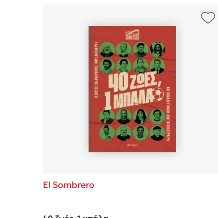
El Sombrero
40 ζωές, 1 μπάλα