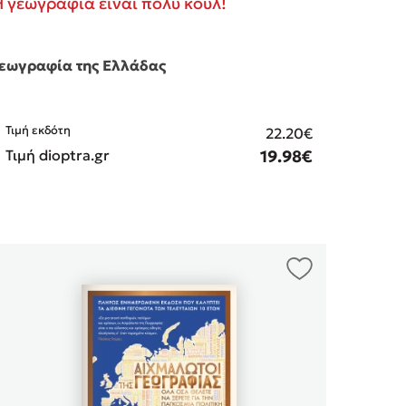
Η γεωγραφία είναι πολύ κουλ!
εωγραφία της Ελλάδας
Τιμή εκδότη
22.20€
Τιμή dioptra.gr
19.98€