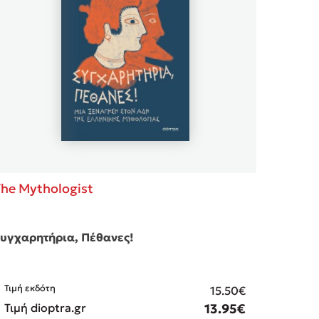
βάσεις σε
 BBQ pizza
νάγκη μας για
ση με τη
; Κάνε το
η σου!
The Mythologist
υγχαρητήρια, Πέθανες!
Τιμή εκδότη
15.50€
Τιμή dioptra.gr
13.95€