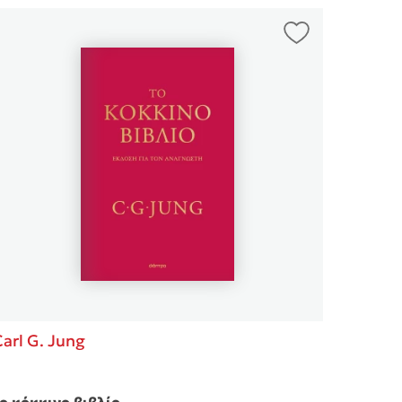
arl G. Jung
ο κόκκινο βιβλίο