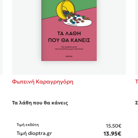
ros
3 βιβλία που μπορείς να δια
μια μέρα!
i
Εύκολη συνταγή για chicken
οδημητροπούλου
από τον Άκη Πετρετζίκη!
Διακοπές με τα παιδιά: Η α
d
παύση σε μετωπική σύγκρου
δική τους για εκτόνωση
ld
Πάνω, κάτω, μπροστά, πίσω
 Baccalario
τεστ και ανακάλυψε την τάσ
αχήμ
Φωτεινή Καραγρηγόρη
Τα λάθη που θα κάνεις
Σ
Τιμή εκδότη
15.50€
Τιμή dioptra.gr
13.95€