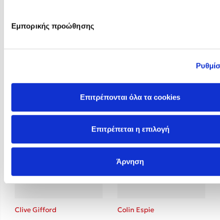
Εμπορικής προώθησης
Ρυθμίσ
Christina Tracy Stein
Claire Baker
Επιτρέπονται όλα τα cookies
Επιτρέπεται η επιλογή
Άρνηση
Clive Gifford
Colin Espie