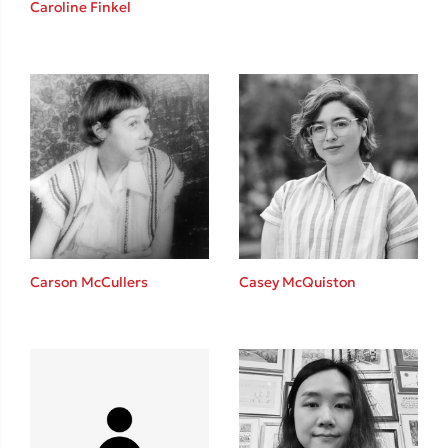
Caroline Finkel
Καθρέφτης
Sebastian Fitzek
Playlist
Carson McCullers
Casey McQuiston
Στέφανος Ξενάκης
Το λεξικό της ζωής σου