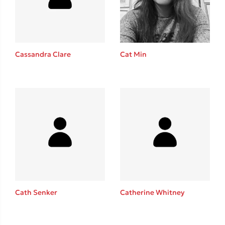
Cat Min
Cassandra Clare
Κώστας Κρομμύδας
Το λιμάνι μου είσαι εσύ
Cath Senker
Catherine Whitney
Ιωάννης Γλωσσόπουλος
Ένας γίγαντας στο σχολείο