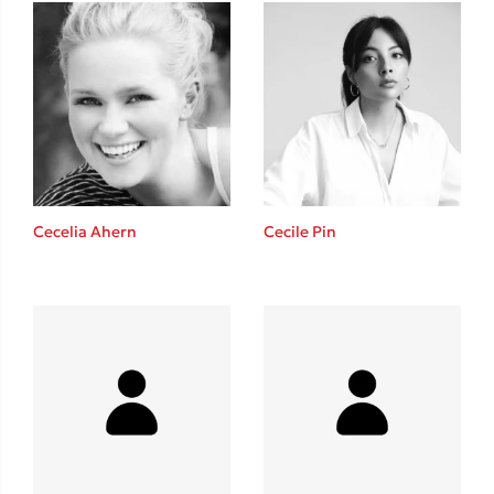
Δανάη Δεληγεώργη
Πάνω, κάτω, μπροστά, πίσω
Cecelia Ahern
Cecile Pin
Mel Robbins
Η μέθοδος Αφήστε τους