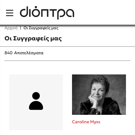
Menu
Αρχική
|
Οι Συγγραφείς μας
Οι Συγγραφείς μας
Δημοφιλή Βιβλία
840
Αποτελέσματα
Lidia Branković
Το ξενοδοχείο των συναισθημάτων
Caroline Myss
Χάρης Πολίτης