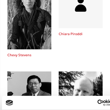
Teo Benedetti
Τζένη Κουτσοδημητροπούλου
Emily Henry
Ali Hazelwood
Cori Doerrfeld
Chiara Piroddi
Pierdomenico Baccalario
Δανάη Ιμπραχήμ
Chevy Stevens
Δημοφιλή Άρθρα
Τεστ: Ποιο αστυνομικό βιβλίο σου ταιριάζει για το καλοκαίρι;
3 βιβλία βασισμένα σε αληθινά γεγονότα!
Ο εθισμός των παιδιών στις οθόνες δεν είναι «το πρόβλημα»
Μια λέξη που συχνά νιώθεις αλλά την αγνοείς
Τι είναι η νευροποικιλότητα; Η Δρ. Δανάη Δεληγεώργη απαντά!
Συγχαρητήρια, Πέθανες! Μια ξενάγηση στον Άδη της ελληνικής
μυθολογίας