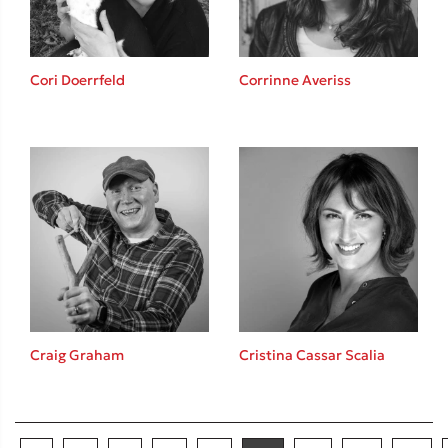
Cori Doerrfeld
Corrinne Averiss
Craig Graham
Cristina Cassar Scalia