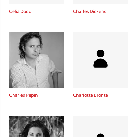
Celia Dodd
Charles Dickens
Δημοφιλείς Συγγραφείς
Φυστίκι ΠουΚυλάει
Παύλος Καστανάς
El Sombrero
Στέφανος Ξενάκης
Sebastian Fitzek
Freida McFadden
Charles Pepin
Charlotte Brontë
Κατρίνα Τσάνταλη
Lucinda Riley
Mimi Matthews
Benzamin Bécue
Rebecca Yarros