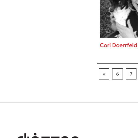
Cori Doerrfeld
«
6
7