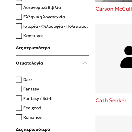
Αστυνομικά Βιβλία
Carson McCull
Ελληνική λογοτεχνία
Δανάη Δεληγεώργη
Ιστορία - Φιλοσοφία - Πολιτισμοί
Πάνω, κάτω, μπροστά, πίσω
Κασετίνες
Λευκώματα - Έγχρωμοι οδηγοί
Δες περισσότερα
Μαγειρική
Mel Robbins
Θεματολογία
Η μέθοδος Αφήστε τους
Dark
Fantasy
Fantasy / Sci-fi
Cath Senker
Feelgood
Romance
Upmarket
Δες περισσότερα