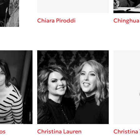
Chiara Piroddi
Chinghua
s
os
Christina Lauren
Christina 