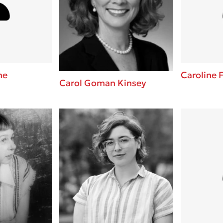
ros
3 βιβλία που μπορείς να δια
μια μέρα!
i
Εύκολη συνταγή για chicken
οδημητροπούλου
από τον Άκη Πετρετζίκη!
Διακοπές με τα παιδιά: Η α
d
παύση σε μετωπική σύγκρου
ne
Caroline F
Carol Goman Kinsey
δική τους για εκτόνωση
ld
Πάνω, κάτω, μπροστά, πίσω
 Baccalario
τεστ και ανακάλυψε την τάσ
αχήμ