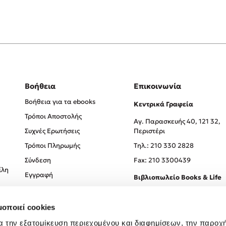
Βοήθεια
Επικοινωνία
Βοήθεια για τα ebooks
Κεντρικά Γραφεία
Τρόποι Αποστολής
Αγ. Παρασκευής 40, 121 32,
Συχνές Ερωτήσεις
Περιστέρι
Τρόποι Πληρωμής
Tηλ.: 210 330 2828
Σύνδεση
Fax: 210 3300439
ίλη
Εγγραφή
Βιβλιοπωλείο Books & Life
Σόλωνος 93-95, 106 78, Αθήν
μοποιεί cookies
Τηλ.:
210 330 0774
α την εξατομίκευση περιεχομένου και διαφημίσεων, την παροχ