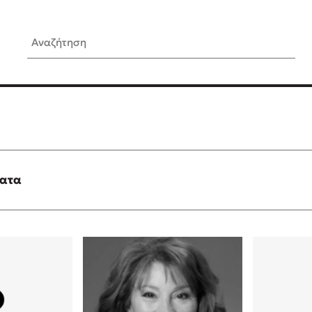
Αναζήτηση
ίς Συγγραφείς
Δημοφιλή Άρθρα
Κυλάει
3 βιβλία βασισμένα σε αλη
γεγονότα!
τανάς
Τεστ: Ποιο αστυνομικό βιβλ
ταιριάζει για το καλοκαίρι;
ματα
νάκης
Ο εθισμός των παιδιών στις
tzek
είναι «το πρόβλημα»
dden
Μια λέξη που συχνά νιώθεις
αγνοείς
νταλη
Τι είναι η νευροποικιλότητα;
y
Δανάη Δεληγεώργη απαντά
ews
Συγχαρητήρια, Πέθανες! Μι
cue
στον Άδη της ελληνικής μυ