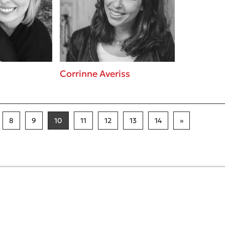
Corrinne Averiss
8
9
10
11
12
13
14
»