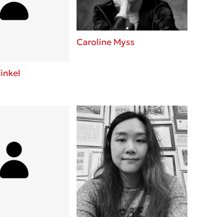
βάσεις σε
 BBQ pizza
Caroline Myss
νάγκη μας για
ση με τη
inkel
; Κάνε το
η σου!