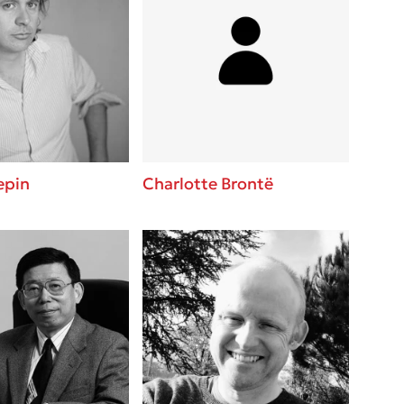
epin
Charlotte Brontë