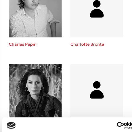
Teo Benedetti
Τζένη Κουτσοδημητροπούλου
Emily Henry
Ali Hazelwood
Cori Doerrfeld
Charles Pepin
Charlotte Brontë
Pierdomenico Baccalario
Δανάη Ιμπραχήμ
Δημοφιλή Άρθρα
3 βιβλία βασισμένα σε αληθινά γεγονότα!
Τεστ: Ποιο αστυνομικό βιβλίο σου ταιριάζει για το καλοκαίρι;
Ο εθισμός των παιδιών στις οθόνες δεν είναι «το πρόβλημα»
Μια λέξη που συχνά νιώθεις αλλά την αγνοείς
Τι είναι η νευροποικιλότητα; Η Δρ. Δανάη Δεληγεώργη απαντά!
Chiara Piroddi
Συγχαρητήρια, Πέθανες! Μια ξενάγηση στον Άδη της ελληνικής
μυθολογίας