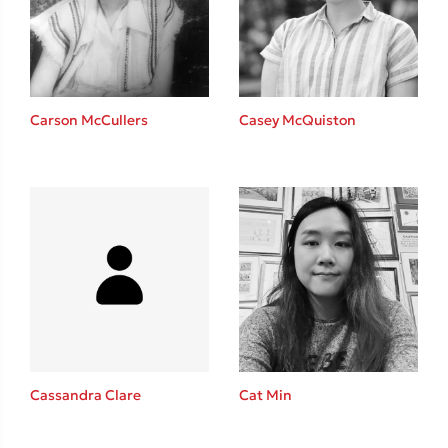
Carson McCullers
Casey McQuiston
Κώστας Κρομμύδας
Το λιμάνι μου είσαι εσύ
Ιωάννης Γλωσσόπουλος
Cat Min
Cassandra Clare
Ένας γίγαντας στο σχολείο