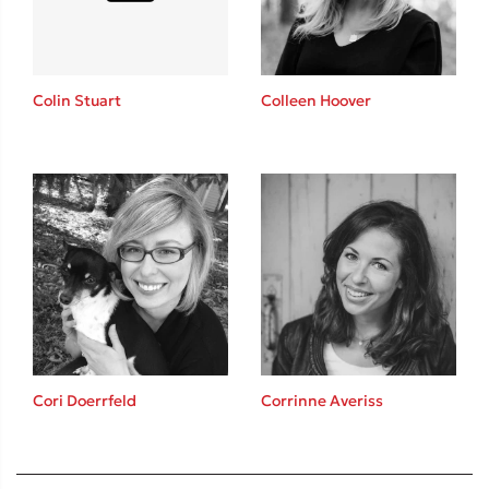
Colin Stuart
Colleen Hoover
Cori Doerrfeld
Corrinne Averiss