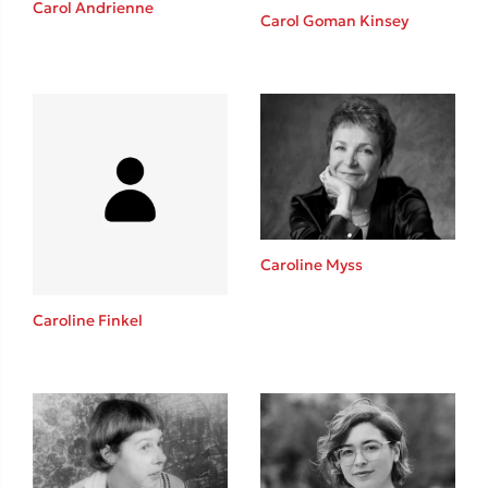
Carol Andrienne
Καθρέφτης
Carol Goman Kinsey
Sebastian Fitzek
Playlist
Caroline Myss
Caroline Finkel
Στέφανος Ξενάκης
Το λεξικό της ζωής σου