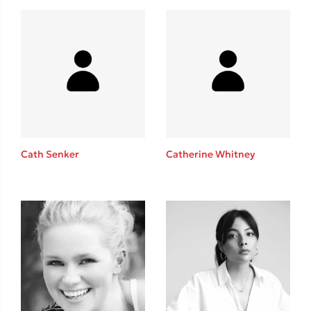
Δανάη Δεληγεώργη
Πάνω, κάτω, μπροστά, πίσω
Cath Senker
Catherine Whitney
Mel Robbins
Η μέθοδος Αφήστε τους