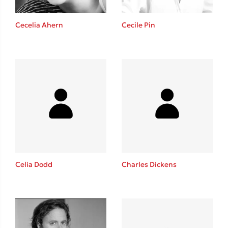
Cecelia Ahern
Cecile Pin
Δημοφιλείς Συγγραφείς
Φυστίκι ΠουΚυλάει
Παύλος Καστανάς
El Sombrero
Στέφανος Ξενάκης
Sebastian Fitzek
Freida McFadden
Celia Dodd
Charles Dickens
Κατρίνα Τσάνταλη
Lucinda Riley
Mimi Matthews
Benzamin Bécue
Rebecca Yarros