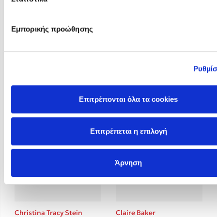
Εμπορικής προώθησης
Ρυθμίσ
Christelle Dabos
Christina Lauren
Επιτρέπονται όλα τα cookies
Επιτρέπεται η επιλογή
Άρνηση
Christina Tracy Stein
Claire Baker