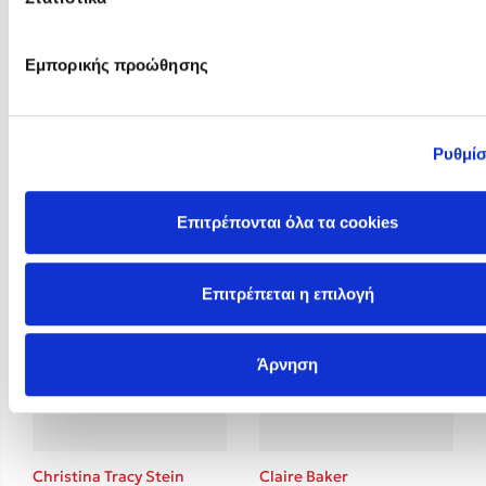
Εμπορικής προώθησης
Ρυθμίσ
Christelle Dabos
Christina Lauren
Επιτρέπονται όλα τα cookies
Επιτρέπεται η επιλογή
Άρνηση
Christina Tracy Stein
Claire Baker