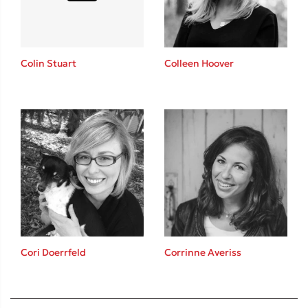
Colin Stuart
Colleen Hoover
Cori Doerrfeld
Corrinne Averiss