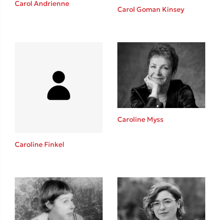
Carol Andrienne
Καθρέφτης
Carol Goman Kinsey
Sebastian Fitzek
Playlist
Caroline Myss
Caroline Finkel
Στέφανος Ξενάκης
Το λεξικό της ζωής σου