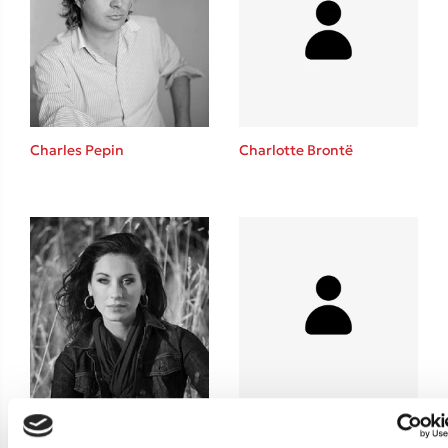
Teo Benedetti
Τζένη Κουτσοδημητροπούλου
Emily Henry
Ali Hazelwood
Cori Doerrfeld
Charles Pepin
Charlotte Brontë
Pierdomenico Baccalario
Δανάη Ιμπραχήμ
Δημοφιλή Άρθρα
3 βιβλία βασισμένα σε αληθινά γεγονότα!
Τεστ: Ποιο αστυνομικό βιβλίο σου ταιριάζει για το καλοκαίρι;
Ο εθισμός των παιδιών στις οθόνες δεν είναι «το πρόβλημα»
Μια λέξη που συχνά νιώθεις αλλά την αγνοείς
Τι είναι η νευροποικιλότητα; Η Δρ. Δανάη Δεληγεώργη απαντά!
Chiara Piroddi
Συγχαρητήρια, Πέθανες! Μια ξενάγηση στον Άδη της ελληνικής
μυθολογίας