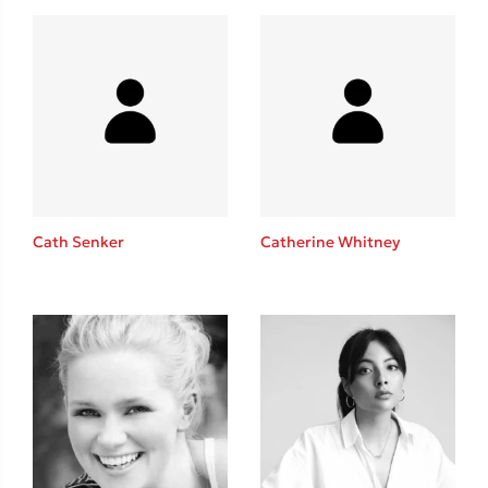
Δανάη Δεληγεώργη
Πάνω, κάτω, μπροστά, πίσω
Cath Senker
Catherine Whitney
Mel Robbins
Η μέθοδος Αφήστε τους