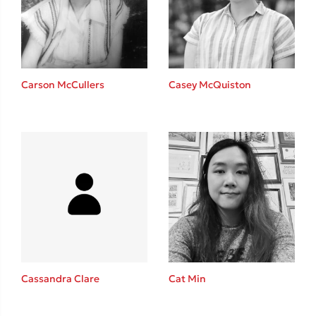
Carson McCullers
Casey McQuiston
Κώστας Κρομμύδας
Το λιμάνι μου είσαι εσύ
Ιωάννης Γλωσσόπουλος
Cat Min
Cassandra Clare
Ένας γίγαντας στο σχολείο