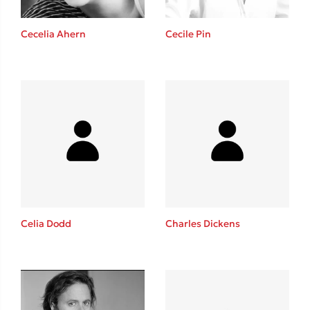
Cecelia Ahern
Cecile Pin
Δημοφιλείς Συγγραφείς
Φυστίκι ΠουΚυλάει
Παύλος Καστανάς
El Sombrero
Στέφανος Ξενάκης
Sebastian Fitzek
Freida McFadden
Celia Dodd
Charles Dickens
Κατρίνα Τσάνταλη
Lucinda Riley
Mimi Matthews
Benzamin Bécue
Rebecca Yarros