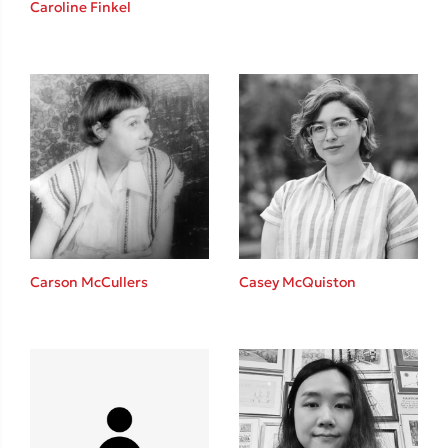
Caroline Finkel
Καθρέφτης
Sebastian Fitzek
Playlist
Carson McCullers
Casey McQuiston
Στέφανος Ξενάκης
Το λεξικό της ζωής σου