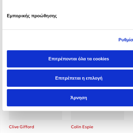
Εμπορικής προώθησης
Ρυθμίσ
Christina Tracy Stein
Claire Baker
Επιτρέπονται όλα τα cookies
Επιτρέπεται η επιλογή
Άρνηση
Clive Gifford
Colin Espie