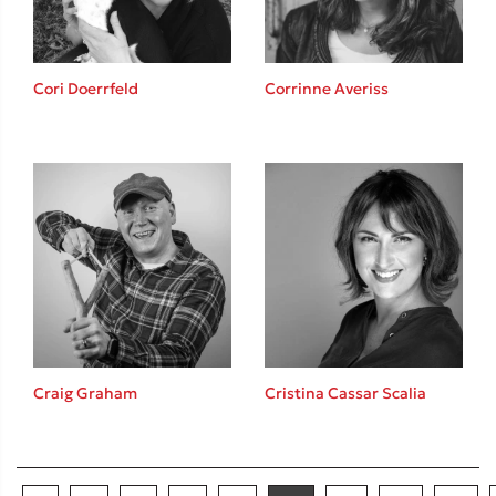
Cori Doerrfeld
Corrinne Averiss
Craig Graham
Cristina Cassar Scalia