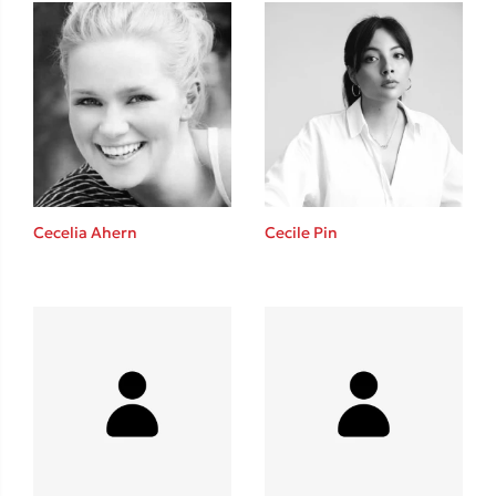
Δανάη Δεληγεώργη
Πάνω, κάτω, μπροστά, πίσω
Cecelia Ahern
Cecile Pin
Mel Robbins
Η μέθοδος Αφήστε τους