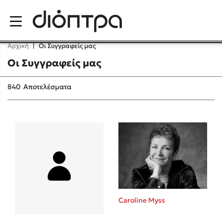
Menu
Αρχική
|
Οι Συγγραφείς μας
Οι Συγγραφείς μας
Δημοφιλή Βιβλία
840
Αποτελέσματα
Lidia Branković
Το ξενοδοχείο των συναισθημάτων
Caroline Myss
Χάρης Πολίτης