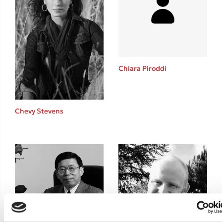
Teo Benedetti
Τζένη Κουτσοδημητροπούλου
Emily Henry
Ali Hazelwood
Cori Doerrfeld
Chiara Piroddi
Pierdomenico Baccalario
Δανάη Ιμπραχήμ
Chevy Stevens
Δημοφιλή Άρθρα
3 βιβλία βασισμένα σε αληθινά γεγονότα!
Τεστ: Ποιο αστυνομικό βιβλίο σου ταιριάζει για το καλοκαίρι;
Ο εθισμός των παιδιών στις οθόνες δεν είναι «το πρόβλημα»
Μια λέξη που συχνά νιώθεις αλλά την αγνοείς
Τι είναι η νευροποικιλότητα; Η Δρ. Δανάη Δεληγεώργη απαντά!
Συγχαρητήρια, Πέθανες! Μια ξενάγηση στον Άδη της ελληνικής
μυθολογίας