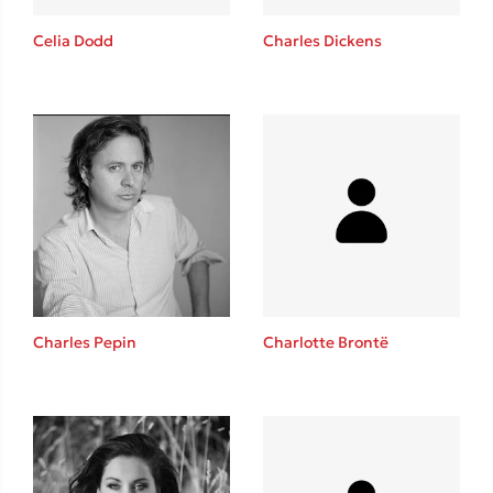
Celia Dodd
Charles Dickens
Δημοφιλείς Συγγραφείς
Φυστίκι ΠουΚυλάει
Παύλος Καστανάς
El Sombrero
Στέφανος Ξενάκης
Sebastian Fitzek
Freida McFadden
Charles Pepin
Charlotte Brontë
Κατρίνα Τσάνταλη
Lucinda Riley
Mimi Matthews
Benzamin Bécue
Rebecca Yarros