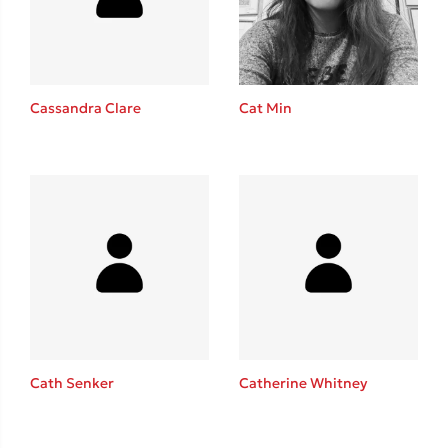
Cat Min
Cassandra Clare
Κώστας Κρομμύδας
Το λιμάνι μου είσαι εσύ
Cath Senker
Catherine Whitney
Ιωάννης Γλωσσόπουλος
Ένας γίγαντας στο σχολείο