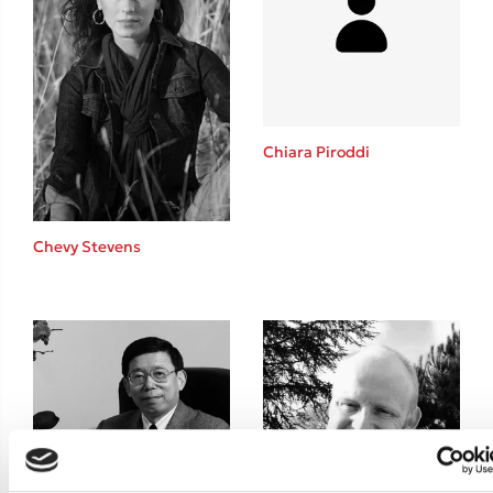
Teo Benedetti
Τζένη Κουτσοδημητροπούλου
Emily Henry
Ali Hazelwood
Cori Doerrfeld
Chiara Piroddi
Pierdomenico Baccalario
Δανάη Ιμπραχήμ
Chevy Stevens
Δημοφιλή Άρθρα
Τεστ: Ποιο αστυνομικό βιβλίο σου ταιριάζει για το καλοκαίρι;
3 βιβλία βασισμένα σε αληθινά γεγονότα!
Ο εθισμός των παιδιών στις οθόνες δεν είναι «το πρόβλημα»
Μια λέξη που συχνά νιώθεις αλλά την αγνοείς
Τι είναι η νευροποικιλότητα; Η Δρ. Δανάη Δεληγεώργη απαντά!
Συγχαρητήρια, Πέθανες! Μια ξενάγηση στον Άδη της ελληνικής
μυθολογίας