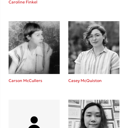
Caroline Finkel
Καθρέφτης
Sebastian Fitzek
Playlist
Carson McCullers
Casey McQuiston
Στέφανος Ξενάκης
Το λεξικό της ζωής σου