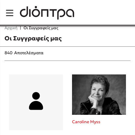
Menu
Αρχική
|
Οι Συγγραφείς μας
Οι Συγγραφείς μας
Δημοφιλή Βιβλία
840
Αποτελέσματα
Lidia Branković
Το ξενοδοχείο των συναισθημάτων
Caroline Myss
Χάρης Πολίτης