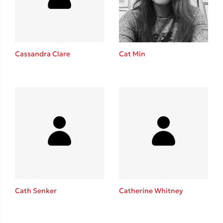
Cat Min
Cassandra Clare
Κώστας Κρομμύδας
Το λιμάνι μου είσαι εσύ
Cath Senker
Catherine Whitney
Ιωάννης Γλωσσόπουλος
Ένας γίγαντας στο σχολείο