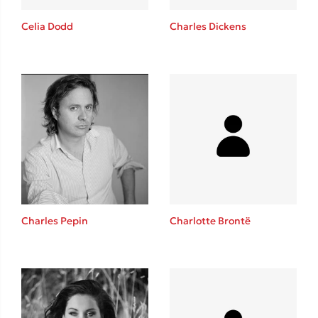
Celia Dodd
Charles Dickens
Δημοφιλείς Συγγραφείς
Φυστίκι ΠουΚυλάει
Παύλος Καστανάς
El Sombrero
Στέφανος Ξενάκης
Sebastian Fitzek
Freida McFadden
Charles Pepin
Charlotte Brontë
Κατρίνα Τσάνταλη
Lucinda Riley
Mimi Matthews
Benzamin Bécue
Rebecca Yarros