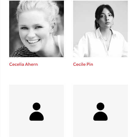
Δανάη Δεληγεώργη
Πάνω, κάτω, μπροστά, πίσω
Cecelia Ahern
Cecile Pin
Mel Robbins
Η μέθοδος Αφήστε τους