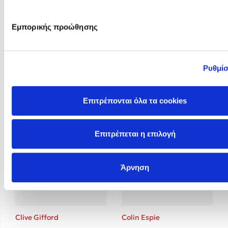
Εμπορικής προώθησης
Ρυθμίσ
Christina Tracy Stein
Claire Baker
Επιτρέπονται όλα τα cookies
Επιτρέπεται η επιλογή
Άρνηση
Clive Gifford
Colin Espie