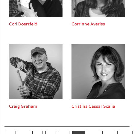
Cori Doerrfeld
Corrinne Averiss
Craig Graham
Cristina Cassar Scalia