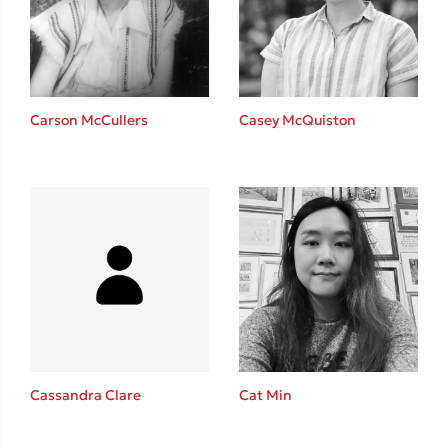
Carson McCullers
Casey McQuiston
Κώστας Κρομμύδας
Το λιμάνι μου είσαι εσύ
Ιωάννης Γλωσσόπουλος
Cat Min
Cassandra Clare
Ένας γίγαντας στο σχολείο