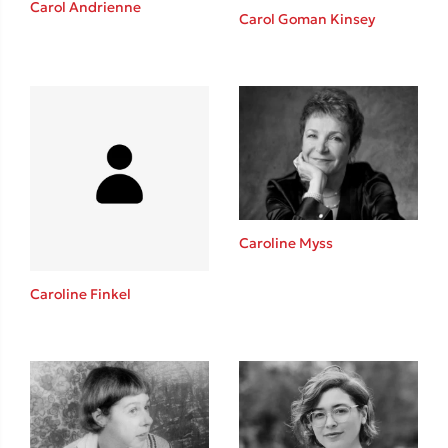
Carol Andrienne
Καθρέφτης
Carol Goman Kinsey
Sebastian Fitzek
Playlist
Caroline Myss
Caroline Finkel
Στέφανος Ξενάκης
Το λεξικό της ζωής σου