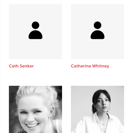
Δανάη Δεληγεώργη
Πάνω, κάτω, μπροστά, πίσω
Cath Senker
Catherine Whitney
Mel Robbins
Η μέθοδος Αφήστε τους