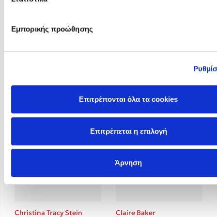
Εμπορικής προώθησης
Ρυθμίσ
Christelle Dabos
Christina Lauren
Επιτρέπονται όλα τα cookies
Επιτρέπεται η επιλογή
Άρνηση
Christina Tracy Stein
Claire Baker