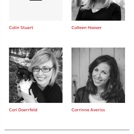
Colin Stuart
Colleen Hoover
Cori Doerrfeld
Corrinne Averiss