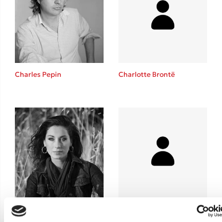
Teo Benedetti
Τζένη Κουτσοδημητροπούλου
Emily Henry
Ali Hazelwood
Cori Doerrfeld
Charles Pepin
Charlotte Brontë
Pierdomenico Baccalario
Δανάη Ιμπραχήμ
Δημοφιλή Άρθρα
3 βιβλία βασισμένα σε αληθινά γεγονότα!
Τεστ: Ποιο αστυνομικό βιβλίο σου ταιριάζει για το καλοκαίρι;
Ο εθισμός των παιδιών στις οθόνες δεν είναι «το πρόβλημα»
Μια λέξη που συχνά νιώθεις αλλά την αγνοείς
Τι είναι η νευροποικιλότητα; Η Δρ. Δανάη Δεληγεώργη απαντά!
Chiara Piroddi
Συγχαρητήρια, Πέθανες! Μια ξενάγηση στον Άδη της ελληνικής
μυθολογίας