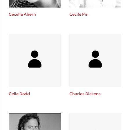
Cecelia Ahern
Cecile Pin
Δημοφιλείς Συγγραφείς
Φυστίκι ΠουΚυλάει
Παύλος Καστανάς
El Sombrero
Στέφανος Ξενάκης
Sebastian Fitzek
Freida McFadden
Celia Dodd
Charles Dickens
Κατρίνα Τσάνταλη
Lucinda Riley
Mimi Matthews
Benzamin Bécue
Rebecca Yarros