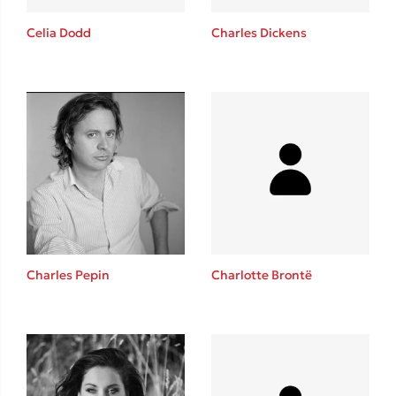
Celia Dodd
Charles Dickens
Δημοφιλείς Συγγραφείς
Φυστίκι ΠουΚυλάει
Παύλος Καστανάς
El Sombrero
Στέφανος Ξενάκης
Sebastian Fitzek
Freida McFadden
Charles Pepin
Charlotte Brontë
Κατρίνα Τσάνταλη
Lucinda Riley
Mimi Matthews
Benzamin Bécue
Rebecca Yarros