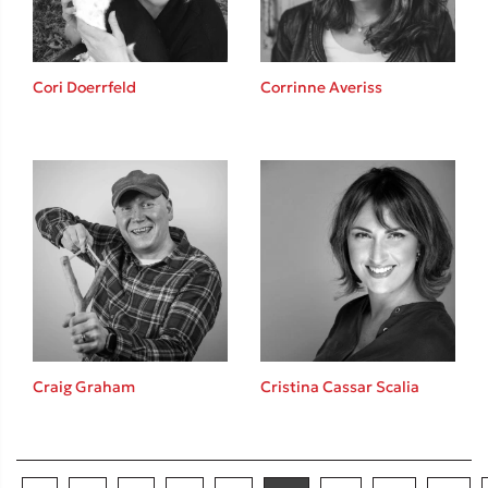
Cori Doerrfeld
Corrinne Averiss
Craig Graham
Cristina Cassar Scalia