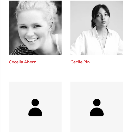
Δανάη Δεληγεώργη
Πάνω, κάτω, μπροστά, πίσω
Cecelia Ahern
Cecile Pin
Mel Robbins
Η μέθοδος Αφήστε τους