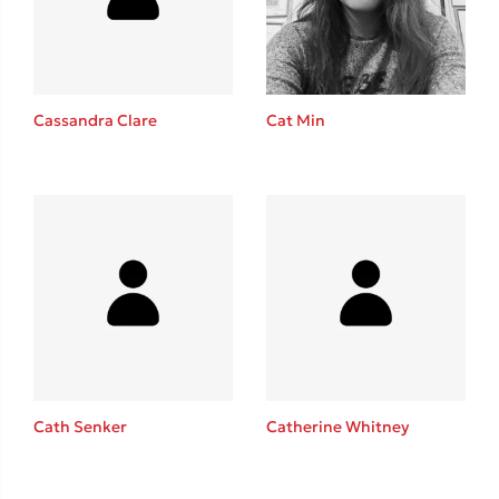
Cat Min
Cassandra Clare
Κώστας Κρομμύδας
Το λιμάνι μου είσαι εσύ
Cath Senker
Catherine Whitney
Ιωάννης Γλωσσόπουλος
Ένας γίγαντας στο σχολείο