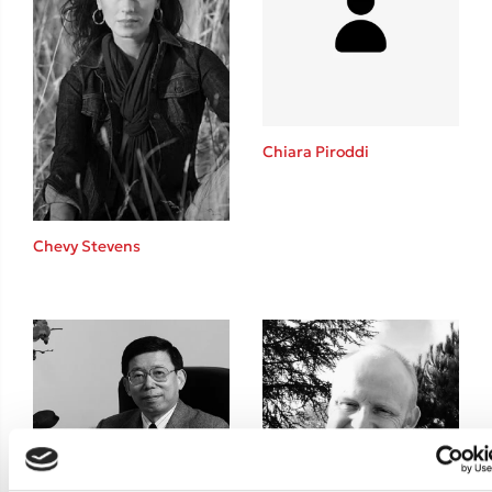
Teo Benedetti
Τζένη Κουτσοδημητροπούλου
Emily Henry
Ali Hazelwood
Cori Doerrfeld
Chiara Piroddi
Pierdomenico Baccalario
Δανάη Ιμπραχήμ
Chevy Stevens
Δημοφιλή Άρθρα
Τεστ: Ποιο αστυνομικό βιβλίο σου ταιριάζει για το καλοκαίρι;
3 βιβλία βασισμένα σε αληθινά γεγονότα!
Ο εθισμός των παιδιών στις οθόνες δεν είναι «το πρόβλημα»
Μια λέξη που συχνά νιώθεις αλλά την αγνοείς
Τι είναι η νευροποικιλότητα; Η Δρ. Δανάη Δεληγεώργη απαντά!
Συγχαρητήρια, Πέθανες! Μια ξενάγηση στον Άδη της ελληνικής
μυθολογίας