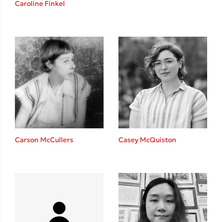
Caroline Finkel
Καθρέφτης
Sebastian Fitzek
Playlist
Carson McCullers
Casey McQuiston
Στέφανος Ξενάκης
Το λεξικό της ζωής σου