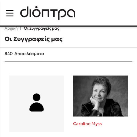
Menu
Αρχική
|
Οι Συγγραφείς μας
Οι Συγγραφείς μας
Δημοφιλή Βιβλία
840
Αποτελέσματα
Lidia Branković
Το ξενοδοχείο των συναισθημάτων
Caroline Myss
Χάρης Πολίτης