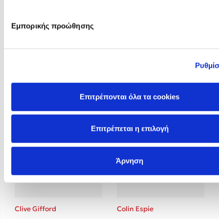
Εμπορικής προώθησης
Ρυθμίσ
Christina Tracy Stein
Claire Baker
Επιτρέπονται όλα τα cookies
Επιτρέπεται η επιλογή
Άρνηση
Clive Gifford
Colin Espie