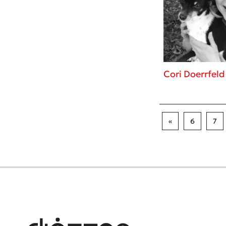
Cori Doerrfeld
«
6
7