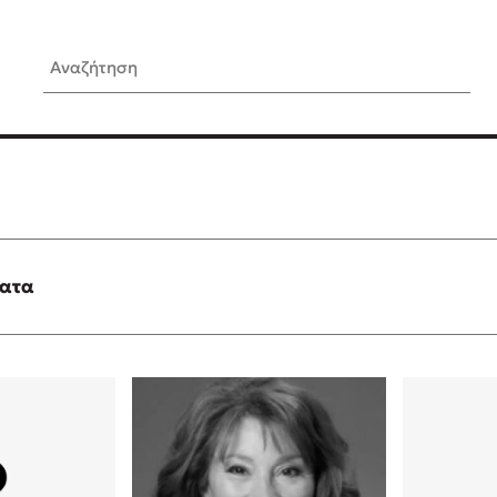
Αναζήτηση
ίς Συγγραφείς
Δημοφιλή Άρθρα
Κυλάει
3 βιβλία βασισμένα σε αλη
γεγονότα!
τανάς
Τεστ: Ποιο αστυνομικό βιβλ
ταιριάζει για το καλοκαίρι;
ματα
νάκης
Ο εθισμός των παιδιών στις
tzek
είναι «το πρόβλημα»
dden
Μια λέξη που συχνά νιώθεις
αγνοείς
νταλη
Τι είναι η νευροποικιλότητα;
y
Δανάη Δεληγεώργη απαντά
ews
Συγχαρητήρια, Πέθανες! Μι
cue
στον Άδη της ελληνικής μυ