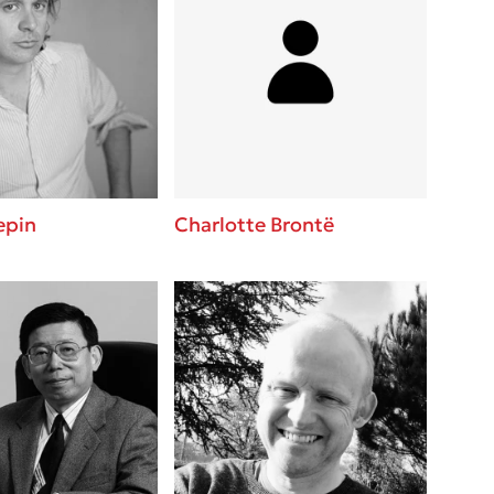
epin
Charlotte Brontë