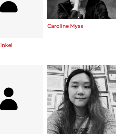
βάσεις σε
 BBQ pizza
Caroline Myss
νάγκη μας για
ση με τη
inkel
; Κάνε το
η σου!