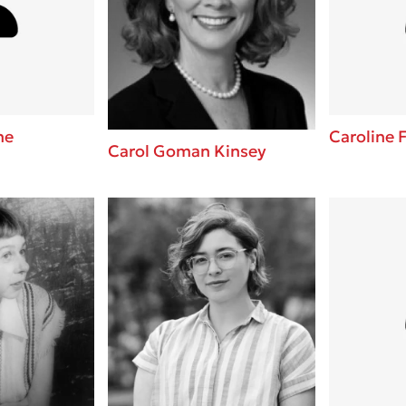
ros
3 βιβλία που μπορείς να δια
μια μέρα!
i
Εύκολη συνταγή για chicken
οδημητροπούλου
από τον Άκη Πετρετζίκη!
Διακοπές με τα παιδιά: Η α
d
παύση σε μετωπική σύγκρου
ne
Caroline F
Carol Goman Kinsey
δική τους για εκτόνωση
ld
Πάνω, κάτω, μπροστά, πίσω
 Baccalario
τεστ και ανακάλυψε την τάσ
αχήμ