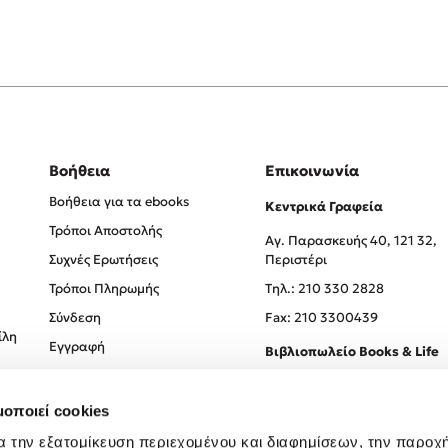
Βοήθεια
Επικοινωνία
Βοήθεια για τα ebooks
Κεντρικά Γραφεία
Τρόποι Αποστολής
Αγ. Παρασκευής 40, 121 32,
Συχνές Ερωτήσεις
Περιστέρι
Τρόποι Πληρωμής
Tηλ.: 210 330 2828
Σύνδεση
Fax: 210 3300439
ίλη
Εγγραφή
Βιβλιοπωλείο Books & Life
Σόλωνος 93-95, 106 78, Αθήν
μοποιεί cookies
Τηλ.:
210 330 0774
α την εξατομίκευση περιεχομένου και διαφημίσεων, την παροχ