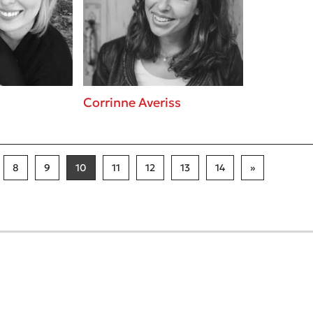
Corrinne Averiss
8
9
10
11
12
13
14
»