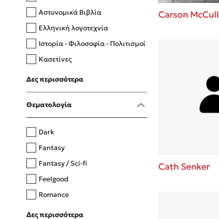
Αστυνομικά Βιβλία
Carson McCull
Ελληνική λογοτεχνία
Δανάη Δεληγεώργη
Ιστορία - Φιλοσοφία - Πολιτισμοί
Πάνω, κάτω, μπροστά, πίσω
Κασετίνες
Λευκώματα - Έγχρωμοι οδηγοί
Δες περισσότερα
Μαγειρική
Mel Robbins
Θεματολογία
Η μέθοδος Αφήστε τους
Dark
Fantasy
Fantasy / Sci-fi
Cath Senker
Feelgood
Romance
Upmarket
Δες περισσότερα