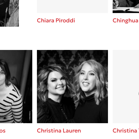
Chiara Piroddi
Chinghua
s
os
Christina Lauren
Christina 