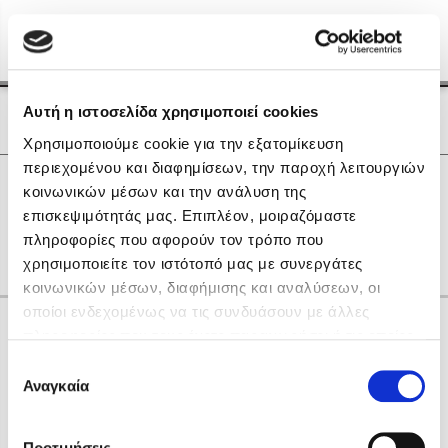
Menu
(0)
Κλείσιμο
Αρχική
|
Οι Συγγραφείς μας
Αυτή η ιστοσελίδα χρησιμοποιεί cookies
Οι Συγγραφείς μας
Χρησιμοποιούμε cookie για την εξατομίκευση
περιεχομένου και διαφημίσεων, την παροχή λειτουργιών
Δημοφιλή Βιβλία
0
Αποτελέσματα
κοινωνικών μέσων και την ανάλυση της
Lidia Branković
επισκεψιμότητάς μας. Επιπλέον, μοιραζόμαστε
C
Ε
gr
πληροφορίες που αφορούν τον τρόπο που
Το ξενοδοχείο των συναισθημάτων
χρησιμοποιείτε τον ιστότοπό μας με συνεργάτες
κοινωνικών μέσων, διαφήμισης και αναλύσεων, οι
οποίοι ενδεχομένως να τις συνδυάσουν με άλλες
Κάνε δώρα στους αγαπημένους σου
πληροφορίες που τους έχετε παραχωρήσει ή τις οποίες
έχουν συλλέξει σε σχέση με την από μέρους σας χρήση
Επιλογή
των υπηρεσιών τους. Αν συνεχίσετε να χρησιμοποιείτε
Αναγκαία
Χάρης Πολίτης
συγκατάθεσης
την ιστοσελίδα μας, συναινείτε στη χρήση των cookies
Καθρέφτης
μας.
ΔΩΡΟΚΑΡΤΑ ΔΙΟΠΤΡΑ
Προτιμήσεις