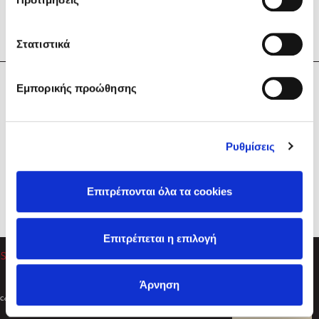
Στατιστικά
Η Εταιρεία
Εμπορικής προώθησης
Sebastian Fitzek
Υπηρεσίες
Playlist
Βοήθεια
Ρυθμίσεις
Επικοινωνία
Ακολουθήστε μας
Επιτρέπονται όλα τα cookies
Στέφανος Ξενάκης
Επιτρέπεται η επιλογή
Το λεξικό της ζωής σου
Άρνηση
Created by
Powered by
Copyright © 2026
dioptra.gr
Φίλτρα