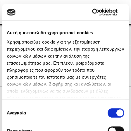
Menu
(0)
Κλείσιμο
Αρχική
|
Οι Συγγραφείς μας
Αυτή η ιστοσελίδα χρησιμοποιεί cookies
Οι Συγγραφείς μας
Χρησιμοποιούμε cookie για την εξατομίκευση
περιεχομένου και διαφημίσεων, την παροχή λειτουργιών
Δημοφιλή Βιβλία
0
Αποτελέσματα
κοινωνικών μέσων και την ανάλυση της
Lidia Branković
επισκεψιμότητάς μας. Επιπλέον, μοιραζόμαστε
C
Ε
Θ
Υ
Ψ
gr
πληροφορίες που αφορούν τον τρόπο που
Το ξενοδοχείο των συναισθημάτων
χρησιμοποιείτε τον ιστότοπό μας με συνεργάτες
κοινωνικών μέσων, διαφήμισης και αναλύσεων, οι
οποίοι ενδεχομένως να τις συνδυάσουν με άλλες
Κάνε δώρα στους αγαπημένους σου
πληροφορίες που τους έχετε παραχωρήσει ή τις οποίες
έχουν συλλέξει σε σχέση με την από μέρους σας χρήση
Επιλογή
των υπηρεσιών τους. Αν συνεχίσετε να χρησιμοποιείτε
Αναγκαία
Χάρης Πολίτης
συγκατάθεσης
την ιστοσελίδα μας, συναινείτε στη χρήση των cookies
Καθρέφτης
μας.
ΔΩΡΟΚΑΡΤΑ ΔΙΟΠΤΡΑ
Προτιμήσεις