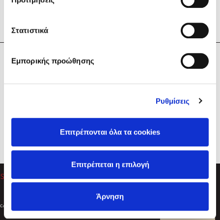
Στατιστικά
Η Εταιρεία
Εμπορικής προώθησης
Sebastian Fitzek
Υπηρεσίες
Playlist
Βοήθεια
Ρυθμίσεις
Επικοινωνία
Ακολουθήστε μας
Επιτρέπονται όλα τα cookies
Στέφανος Ξενάκης
Επιτρέπεται η επιλογή
Το λεξικό της ζωής σου
Άρνηση
Created by
Powered by
Copyright © 2026
dioptra.gr
Φίλτρα