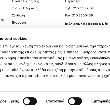
Συχνές Ερωτήσεις
Περιστέρι
Τρόποι Πληρωμής
Tηλ.: 210 330 2828
Σύνδεση
Fax: 210 3300439
ίλη
Εγγραφή
Βιβλιοπωλείο Books & Life
Σόλωνος 93-95, 106 78, Αθήν
μοποιεί cookies
Τηλ.:
210 330 0774
α την εξατομίκευση περιεχομένου και διαφημίσεων, την παροχ
ν ανάλυση της επισκεψιμότητάς μας. Επιπλέον, μοιραζόμαστε 
ου χρησιμοποιείτε τον ιστότοπό μας με συνεργάτες κοινωνικώ
, οι οποίοι ενδεχομένως να τις συνδυάσουν με άλλες πληροφο
 τις οποίες έχουν συλλέξει σε σχέση με την από μέρους σας χ
ίσετε να χρησιμοποιείτε την ιστοσελίδα μας, συναινείτε στη χρ
Created by
Powered by
Copyright © 2026
dioptra.gr
ροτιμήσεις
Στατιστικά
Εμπορική