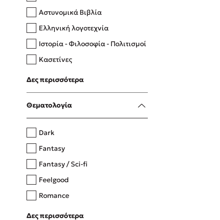
Αστυνομικά Βιβλία
Ελληνική λογοτεχνία
Δανάη Δεληγεώργη
Ιστορία - Φιλοσοφία - Πολιτισμοί
Πάνω, κάτω, μπροστά, πίσω
Κασετίνες
Λευκώματα - Έγχρωμοι οδηγοί
Δες περισσότερα
Μαγειρική
Mel Robbins
Θεματολογία
Η μέθοδος Αφήστε τους
Dark
Fantasy
Fantasy / Sci-fi
Feelgood
Romance
Upmarket
Δες περισσότερα