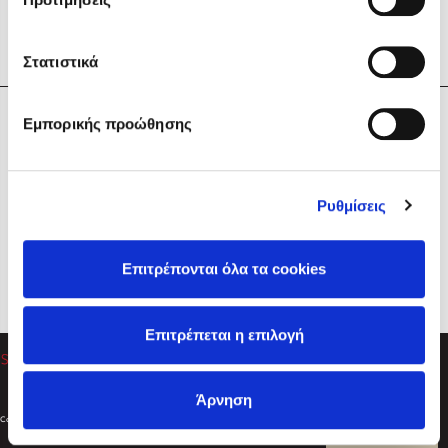
Στατιστικά
Η Εταιρεία
Εμπορικής προώθησης
Sebastian Fitzek
Υπηρεσίες
Playlist
Βοήθεια
Ρυθμίσεις
Επικοινωνία
Ακολουθήστε μας
Επιτρέπονται όλα τα cookies
Στέφανος Ξενάκης
Επιτρέπεται η επιλογή
Το λεξικό της ζωής σου
Άρνηση
Created by
Powered by
Copyright © 2026
dioptra.gr
Φίλτρα