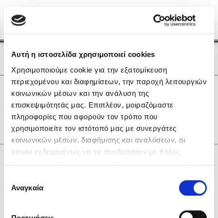
Menu
(0)
Κλείσιμο
Αρχική
|
Οι Συγγραφείς μας
Αυτή η ιστοσελίδα χρησιμοποιεί cookies
Οι Συγγραφείς μας
Χρησιμοποιούμε cookie για την εξατομίκευση
περιεχομένου και διαφημίσεων, την παροχή λειτουργιών
Δημοφιλή Βιβλία
0
Αποτελέσματα
κοινωνικών μέσων και την ανάλυση της
Lidia Branković
επισκεψιμότητάς μας. Επιπλέον, μοιραζόμαστε
A
Ε
other
πληροφορίες που αφορούν τον τρόπο που
Το ξενοδοχείο των συναισθημάτων
χρησιμοποιείτε τον ιστότοπό μας με συνεργάτες
κοινωνικών μέσων, διαφήμισης και αναλύσεων, οι
οποίοι ενδεχομένως να τις συνδυάσουν με άλλες
Κάνε δώρα στους αγαπημένους σου
πληροφορίες που τους έχετε παραχωρήσει ή τις οποίες
έχουν συλλέξει σε σχέση με την από μέρους σας χρήση
Επιλογή
των υπηρεσιών τους. Αν συνεχίσετε να χρησιμοποιείτε
Αναγκαία
Χάρης Πολίτης
συγκατάθεσης
την ιστοσελίδα μας, συναινείτε στη χρήση των cookies
Καθρέφτης
μας.
ΔΩΡΟΚΑΡΤΑ ΔΙΟΠΤΡΑ
Προτιμήσεις