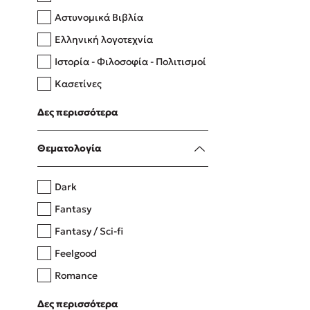
Αστυνομικά Βιβλία
Ελληνική λογοτεχνία
Δανάη Δεληγεώργη
Ιστορία - Φιλοσοφία - Πολιτισμοί
Πάνω, κάτω, μπροστά, πίσω
Κασετίνες
Λευκώματα - Έγχρωμοι οδηγοί
Δες περισσότερα
Μαγειρική
Mel Robbins
Θεματολογία
Η μέθοδος Αφήστε τους
Dark
Fantasy
Fantasy / Sci-fi
Feelgood
Romance
Upmarket
Δες περισσότερα