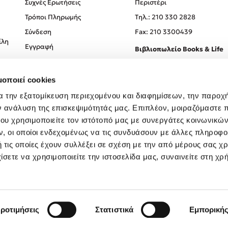
Συχνές Ερωτήσεις
Περιστέρι
Τρόποι Πληρωμής
Tηλ.: 210 330 2828
Σύνδεση
Fax: 210 3300439
ίλη
Εγγραφή
Βιβλιοπωλείο Books & Life
Σόλωνος 93-95, 106 78, Αθήν
μοποιεί cookies
Τηλ.:
210 330 0774
α την εξατομίκευση περιεχομένου και διαφημίσεων, την παροχ
ν ανάλυση της επισκεψιμότητάς μας. Επιπλέον, μοιραζόμαστε 
ου χρησιμοποιείτε τον ιστότοπό μας με συνεργάτες κοινωνικώ
, οι οποίοι ενδεχομένως να τις συνδυάσουν με άλλες πληροφο
 τις οποίες έχουν συλλέξει σε σχέση με την από μέρους σας χ
ίσετε να χρησιμοποιείτε την ιστοσελίδα μας, συναινείτε στη χρ
Created by
Powered by
Copyright © 2026
dioptra.gr
ροτιμήσεις
Στατιστικά
Εμπορική