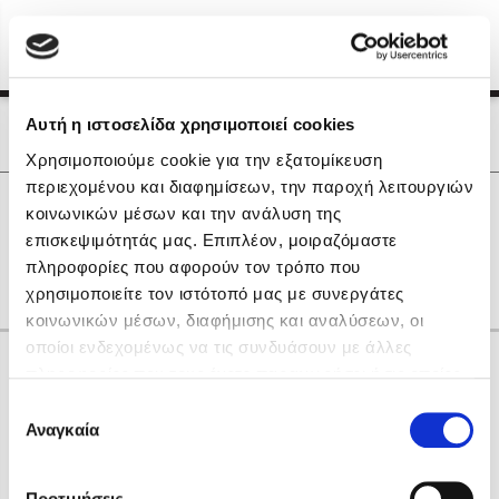
Menu
(0)
Κλείσιμο
Αρχική
|
Οι Συγγραφείς μας
Αυτή η ιστοσελίδα χρησιμοποιεί cookies
Οι Συγγραφείς μας
Χρησιμοποιούμε cookie για την εξατομίκευση
περιεχομένου και διαφημίσεων, την παροχή λειτουργιών
Δημοφιλή Βιβλία
0
Αποτελέσματα
κοινωνικών μέσων και την ανάλυση της
Lidia Branković
επισκεψιμότητάς μας. Επιπλέον, μοιραζόμαστε
B
C
I
Z
Ε
Η
Θ
Ο
πληροφορίες που αφορούν τον τρόπο που
Το ξενοδοχείο των συναισθημάτων
χρησιμοποιείτε τον ιστότοπό μας με συνεργάτες
κοινωνικών μέσων, διαφήμισης και αναλύσεων, οι
οποίοι ενδεχομένως να τις συνδυάσουν με άλλες
Κάνε δώρα στους αγαπημένους σου
πληροφορίες που τους έχετε παραχωρήσει ή τις οποίες
έχουν συλλέξει σε σχέση με την από μέρους σας χρήση
Επιλογή
των υπηρεσιών τους. Αν συνεχίσετε να χρησιμοποιείτε
Αναγκαία
Χάρης Πολίτης
συγκατάθεσης
την ιστοσελίδα μας, συναινείτε στη χρήση των cookies
Καθρέφτης
μας.
ΔΩΡΟΚΑΡΤΑ ΔΙΟΠΤΡΑ
Προτιμήσεις