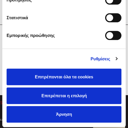
Στατιστικά
Η Εταιρεία
Εμπορικής προώθησης
Sebastian Fitzek
Υπηρεσίες
Playlist
Βοήθεια
Ρυθμίσεις
Επικοινωνία
Ακολουθήστε μας
Επιτρέπονται όλα τα cookies
Στέφανος Ξενάκης
Επιτρέπεται η επιλογή
Το λεξικό της ζωής σου
Άρνηση
Created by
Powered by
Copyright © 2026
dioptra.gr
Φίλτρα