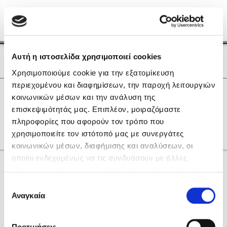
Menu
(0)
Κλείσιμο
Αρχική
|
Οι Συγγραφείς μας
Αυτή η ιστοσελίδα χρησιμοποιεί cookies
Οι Συγγραφείς μας
Χρησιμοποιούμε cookie για την εξατομίκευση
περιεχομένου και διαφημίσεων, την παροχή λειτουργιών
Δημοφιλή Βιβλία
0
Αποτελέσματα
κοινωνικών μέσων και την ανάλυση της
Lidia Branković
επισκεψιμότητάς μας. Επιπλέον, μοιραζόμαστε
C
I
V
Η
Τ
Φ
πληροφορίες που αφορούν τον τρόπο που
Το ξενοδοχείο των συναισθημάτων
χρησιμοποιείτε τον ιστότοπό μας με συνεργάτες
κοινωνικών μέσων, διαφήμισης και αναλύσεων, οι
οποίοι ενδεχομένως να τις συνδυάσουν με άλλες
Κάνε δώρα στους αγαπημένους σου
πληροφορίες που τους έχετε παραχωρήσει ή τις οποίες
έχουν συλλέξει σε σχέση με την από μέρους σας χρήση
Επιλογή
των υπηρεσιών τους. Αν συνεχίσετε να χρησιμοποιείτε
Αναγκαία
Χάρης Πολίτης
συγκατάθεσης
την ιστοσελίδα μας, συναινείτε στη χρήση των cookies
Καθρέφτης
μας.
ΔΩΡΟΚΑΡΤΑ ΔΙΟΠΤΡΑ
Προτιμήσεις