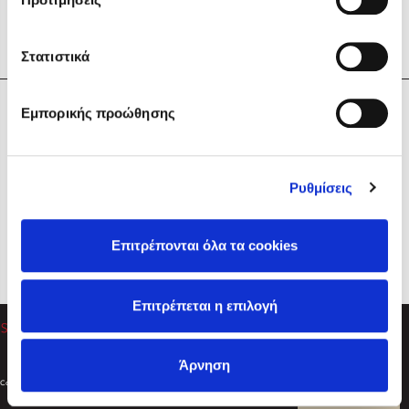
Στατιστικά
Η Εταιρεία
Εμπορικής προώθησης
Sebastian Fitzek
Υπηρεσίες
Playlist
Βοήθεια
Ρυθμίσεις
Επικοινωνία
Ακολουθήστε μας
Επιτρέπονται όλα τα cookies
Στέφανος Ξενάκης
Επιτρέπεται η επιλογή
Το λεξικό της ζωής σου
Άρνηση
Created by
Powered by
Copyright © 2026
dioptra.gr
Φίλτρα