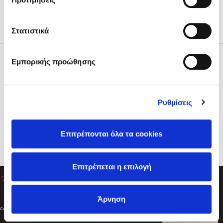
Στατιστικά
Η Εταιρεία
Εμπορικής προώθησης
Sebastian Fitzek
Υπηρεσίες
Playlist
Βοήθεια
Ρυθμίσεις
Επικοινωνία
Ακολουθήστε μας
Επιτρέπονται όλα τα cookies
Στέφανος Ξενάκης
Επιτρέπεται η επιλογή
Το λεξικό της ζωής σου
Άρνηση
Created by
Powered by
Copyright © 2026
dioptra.gr
Φίλτρα