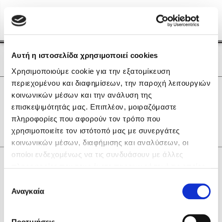
Menu
(0)
Κλείσιμο
Αρχική
|
Οι Συγγραφείς μας
Αυτή η ιστοσελίδα χρησιμοποιεί cookies
Οι Συγγραφείς μας
Χρησιμοποιούμε cookie για την εξατομίκευση
περιεχομένου και διαφημίσεων, την παροχή λειτουργιών
Δημοφιλή Βιβλία
0
Αποτελέσματα
κοινωνικών μέσων και την ανάλυση της
Lidia Branković
επισκεψιμότητάς μας. Επιπλέον, μοιραζόμαστε
C
Q
T
Ε
Θ
Υ
Ψ
gr
πληροφορίες που αφορούν τον τρόπο που
Το ξενοδοχείο των συναισθημάτων
χρησιμοποιείτε τον ιστότοπό μας με συνεργάτες
κοινωνικών μέσων, διαφήμισης και αναλύσεων, οι
οποίοι ενδεχομένως να τις συνδυάσουν με άλλες
Κάνε δώρα στους αγαπημένους σου
πληροφορίες που τους έχετε παραχωρήσει ή τις οποίες
έχουν συλλέξει σε σχέση με την από μέρους σας χρήση
Επιλογή
των υπηρεσιών τους. Αν συνεχίσετε να χρησιμοποιείτε
Αναγκαία
Χάρης Πολίτης
συγκατάθεσης
την ιστοσελίδα μας, συναινείτε στη χρήση των cookies
Καθρέφτης
μας.
ΔΩΡΟΚΑΡΤΑ ΔΙΟΠΤΡΑ
Προτιμήσεις