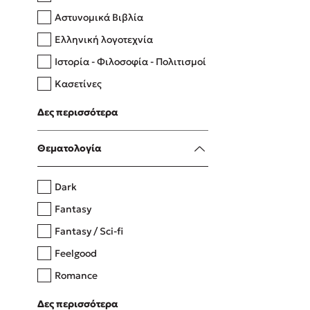
Αστυνομικά Βιβλία
Ελληνική λογοτεχνία
Δανάη Δεληγεώργη
Ιστορία - Φιλοσοφία - Πολιτισμοί
Πάνω, κάτω, μπροστά, πίσω
Κασετίνες
Λευκώματα - Έγχρωμοι οδηγοί
Δες περισσότερα
Μαγειρική
Mel Robbins
Θεματολογία
Η μέθοδος Αφήστε τους
Dark
Fantasy
Fantasy / Sci-fi
Feelgood
Romance
Upmarket
Δες περισσότερα