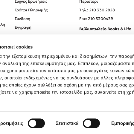
Συχνές Ερωτήσεις
Περιστέρι
Τρόποι Πληρωμής
Tηλ.: 210 330 2828
Σύνδεση
Fax: 210 3300439
ίλη
Εγγραφή
Βιβλιοπωλείο Books & Life
Σόλωνος 93-95, 106 78, Αθήν
μοποιεί cookies
Τηλ.:
210 330 0774
α την εξατομίκευση περιεχομένου και διαφημίσεων, την παροχ
ν ανάλυση της επισκεψιμότητάς μας. Επιπλέον, μοιραζόμαστε 
ου χρησιμοποιείτε τον ιστότοπό μας με συνεργάτες κοινωνικώ
, οι οποίοι ενδεχομένως να τις συνδυάσουν με άλλες πληροφο
 τις οποίες έχουν συλλέξει σε σχέση με την από μέρους σας χ
ίσετε να χρησιμοποιείτε την ιστοσελίδα μας, συναινείτε στη χρ
Created by
Powered by
Copyright © 2026
dioptra.gr
ροτιμήσεις
Στατιστικά
Εμπορική