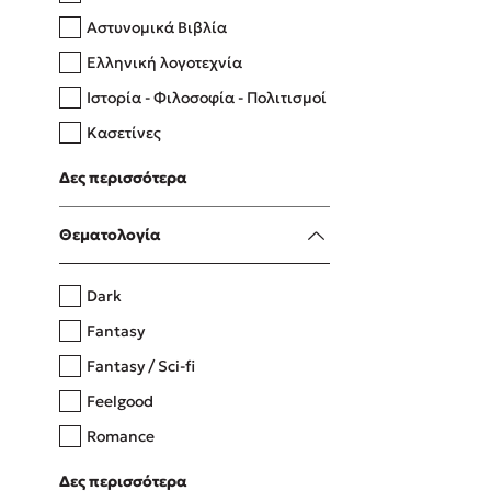
Αστυνομικά Βιβλία
Ελληνική λογοτεχνία
Δανάη Δεληγεώργη
Ιστορία - Φιλοσοφία - Πολιτισμοί
Πάνω, κάτω, μπροστά, πίσω
Κασετίνες
Λευκώματα - Έγχρωμοι οδηγοί
Δες περισσότερα
Μαγειρική
Mel Robbins
Θεματολογία
Η μέθοδος Αφήστε τους
Dark
Fantasy
Fantasy / Sci-fi
Feelgood
Romance
Upmarket
Δες περισσότερα