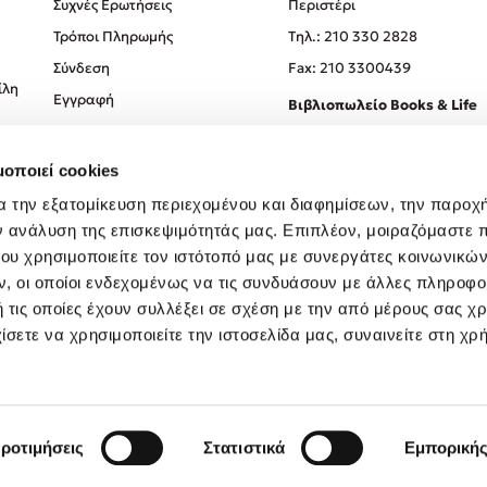
Συχνές Ερωτήσεις
Περιστέρι
Τρόποι Πληρωμής
Tηλ.: 210 330 2828
Σύνδεση
Fax: 210 3300439
ίλη
Εγγραφή
Βιβλιοπωλείο Books & Life
Σόλωνος 93-95, 106 78, Αθήν
μοποιεί cookies
Τηλ.:
210 330 0774
α την εξατομίκευση περιεχομένου και διαφημίσεων, την παροχ
ν ανάλυση της επισκεψιμότητάς μας. Επιπλέον, μοιραζόμαστε 
ου χρησιμοποιείτε τον ιστότοπό μας με συνεργάτες κοινωνικώ
, οι οποίοι ενδεχομένως να τις συνδυάσουν με άλλες πληροφο
 τις οποίες έχουν συλλέξει σε σχέση με την από μέρους σας χ
ίσετε να χρησιμοποιείτε την ιστοσελίδα μας, συναινείτε στη χρ
Created by
Powered by
Copyright © 2026
dioptra.gr
ροτιμήσεις
Στατιστικά
Εμπορική