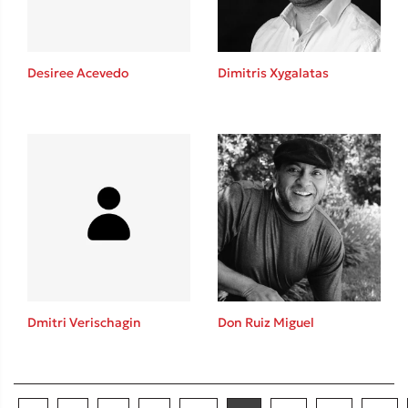
Desiree Acevedo
Dimitris Xygalatas
Dmitri Verischagin
Don Ruiz Miguel