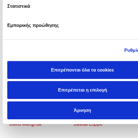
Στατιστικά
Εμπορικής προώθησης
David Maxfield
David Horsager
Ρυθμί
Επιτρέπονται όλα τα cookies
Επιτρέπεται η επιλογή
Άρνηση
David Wengrow
Davide Coppo