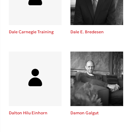
Το λεξικό της ζωής σου
Dale Carnegie Training
Dale E. Bredesen
Κώστας Κρομμύδας
Το λιμάνι μου είσαι εσύ
Dalton Hilu Einhorn
Damon Galgut
Ιωάννης Γλωσσόπουλος
Ένας γίγαντας στο σχολείο