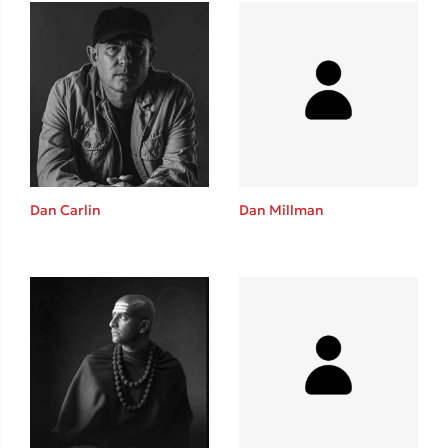
Δανάη Δεληγεώργη
Πάνω, κάτω, μπροστά, πίσω
Dan Carlin
Dan Millman
Mel Robbins
Η μέθοδος Αφήστε τους