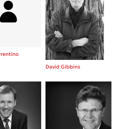
rrentino
David Gibbins