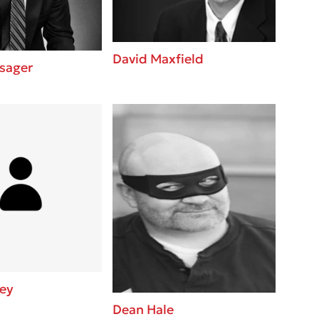
David Maxfield
sager
ey
Dean Hale