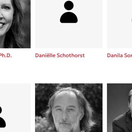
Ph.D.
Daniëlle Schothorst
Danila So