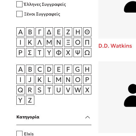
Έλληνες Συγγραφείς
Rebecca Yar
Playlist
Ξένοι Συγγραφείς
Teo Benedett
Τζένη Κουτσ
Α
Β
Γ
Δ
Ε
Ζ
Η
Θ
Emily Henry
Στέφανος Ξενάκης
Ι
Κ
Λ
Μ
Ν
Ξ
Ο
Π
Ali Hazelwoo
D.D. Watkins
Ρ
Σ
Τ
Υ
Φ
Χ
Ψ
Ω
Το λεξικό της ζωής σου
Cori Doerrfe
Pierdomenico
A
B
C
D
E
F
G
H
Δανάη Ιμπρ
I
J
K
L
M
N
O
P
Κώστας Κρομμύδας
Q
R
S
T
U
V
W
X
Το λιμάνι μου είσαι εσύ
Y
Z
Κατηγορία
Ιωάννης Γλωσσόπουλος
Elxis
Ένας γίγαντας στο σχολείο