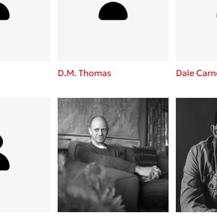
ros
Εύκολη συνταγή για chicken
από τον Άκη Πετρετζίκη!
i
3 βιβλία που μπορείς να δια
οδημητροπούλου
μια μέρα!
Διακοπές με τα παιδιά: Η α
d
παύση σε μετωπική σύγκρου
D.M. Thomas
Dale Carn
δική τους για εκτόνωση
ld
Πάνω, κάτω, μπροστά, πίσω
 Baccalario
τεστ και ανακάλυψε την τάσ
αχήμ