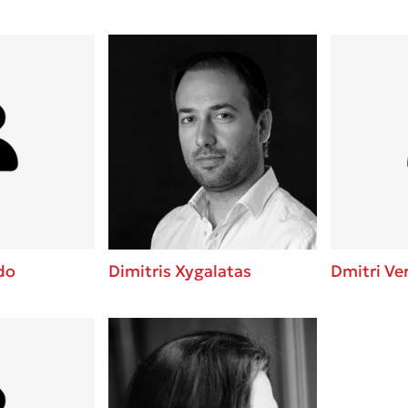
do
Dimitris Xygalatas
Dmitri Ve