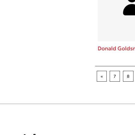
Donald Golds
«
7
8