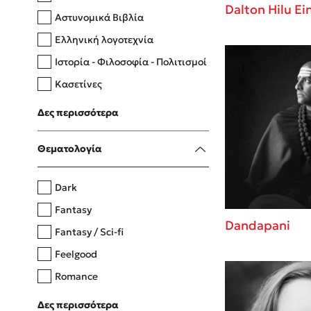
Dalton Hilu Ei
Αστυνομικά Βιβλία
Ελληνική λογοτεχνία
Δανάη Δεληγεώργη
Ιστορία - Φιλοσοφία - Πολιτισμοί
Πάνω, κάτω, μπροστά, πίσω
Κασετίνες
Λευκώματα - Έγχρωμοι οδηγοί
Δες περισσότερα
Μαγειρική
Mel Robbins
Θεματολογία
Η μέθοδος Αφήστε τους
Dark
Fantasy
Dandapani
Fantasy / Sci-fi
Feelgood
Romance
Upmarket
Δες περισσότερα