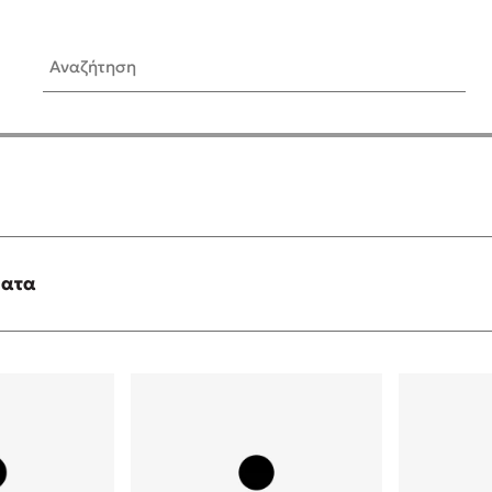
Αναζήτηση
ίς Συγγραφείς
Δημοφιλή Άρθρα
Κυλάει
Τεστ: Ποιο αστυνομικό βιβλ
ταιριάζει για το καλοκαίρι;
τανάς
3 βιβλία βασισμένα σε αλη
γεγονότα!
ματα
νάκης
Ο εθισμός των παιδιών στις
tzek
είναι «το πρόβλημα»
dden
Μια λέξη που συχνά νιώθεις
αγνοείς
νταλη
Τι είναι η νευροποικιλότητα;
y
Δανάη Δεληγεώργη απαντά
ews
Συγχαρητήρια, Πέθανες! Μι
cue
στον Άδη της ελληνικής μυ