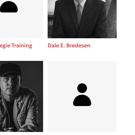
 BBQ pizza
βάσεις σε
νάγκη μας για
ση με τη
egie Training
Dale E. Bredesen
; Κάνε το
η σου!