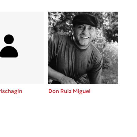
rischagin
Don Ruiz Miguel