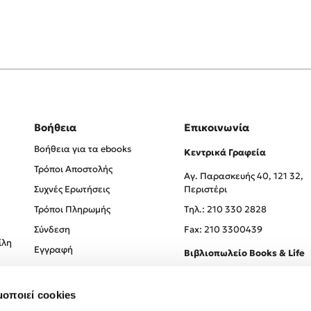
Βοήθεια
Επικοινωνία
Βοήθεια για τα ebooks
Κεντρικά Γραφεία
Τρόποι Αποστολής
Αγ. Παρασκευής 40, 121 32,
Συχνές Ερωτήσεις
Περιστέρι
Τρόποι Πληρωμής
Tηλ.: 210 330 2828
Σύνδεση
Fax: 210 3300439
ίλη
Εγγραφή
Βιβλιοπωλείο Books & Life
Σόλωνος 93-95, 106 78, Αθήν
μοποιεί cookies
Τηλ.:
210 330 0774