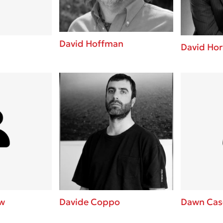
David Hoffman
David Hor
w
Davide Coppo
Dawn Cas