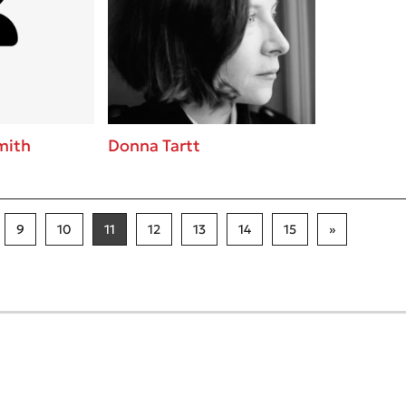
mith
Donna Tartt
9
10
11
12
13
14
15
»