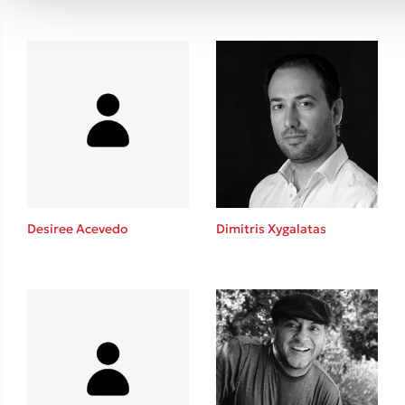
Desiree Acevedo
Dimitris Xygalatas