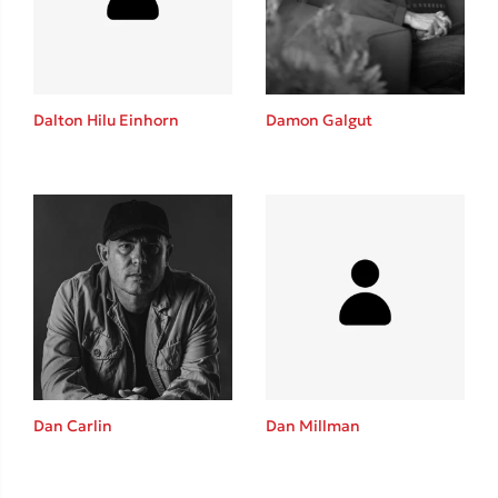
Το λεξικό της ζωής σου
Dalton Hilu Einhorn
Damon Galgut
Κώστας Κρομμύδας
Το λιμάνι μου είσαι εσύ
Dan Carlin
Dan Millman
Ιωάννης Γλωσσόπουλος
Ένας γίγαντας στο σχολείο