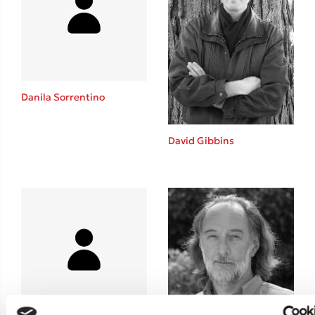
Rebecca Yarros
Teo Benedetti
Τζένη Κουτσοδημητροπούλου
Emily Henry
Ali Hazelwood
Danila Sorrentino
Cori Doerrfeld
Pierdomenico Baccalario
David Gibbins
Δανάη Ιμπραχήμ
Δημοφιλή Άρθρα
3 βιβλία βασισμένα σε αληθινά γεγονότα!
Τεστ: Ποιο αστυνομικό βιβλίο σου ταιριάζει για το καλοκαίρι;
Ο εθισμός των παιδιών στις οθόνες δεν είναι «το πρόβλημα»
Μια λέξη που συχνά νιώθεις αλλά την αγνοείς
Τι είναι η νευροποικιλότητα; Η Δρ. Δανάη Δεληγεώργη απαντά!
Συγχαρητήρια, Πέθανες! Μια ξενάγηση στον Άδη της ελληνικής