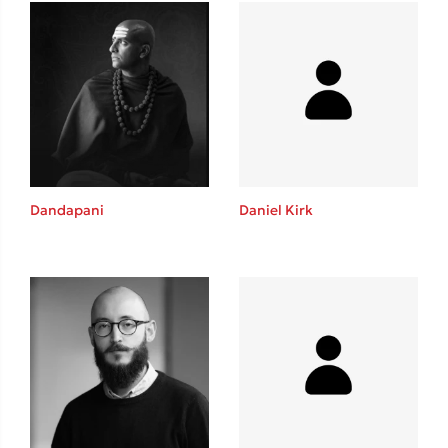
Δανάη Δεληγεώργη
Πάνω, κάτω, μπροστά, πίσω
Dandapani
Daniel Kirk
Mel Robbins
Η μέθοδος Αφήστε τους