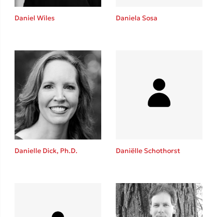
Daniel Wiles
Daniela Sosa
Δημοφιλείς Συγγραφείς
Φυστίκι ΠουΚυλάει
Παύλος Καστανάς
El Sombrero
Στέφανος Ξενάκης
Sebastian Fitzek
Danielle Dick, Ph.D.
Daniëlle Schothorst
Freida McFadden
Κατρίνα Τσάνταλη
Lucinda Riley
Mimi Matthews
Benzamin Bécue