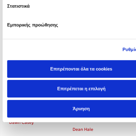
Στατιστικά
Εμπορικής προώθησης
David Wengrow
Davide Coppo
Ρυθμί
Επιτρέπονται όλα τα cookies
Επιτρέπεται η επιλογή
Άρνηση
Dawn Casey
Dean Hale