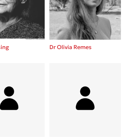
βάσεις σε
 BBQ pizza
νάγκη μας για
ση με τη
sing
Dr Olivia Remes
; Κάνε το
η σου!