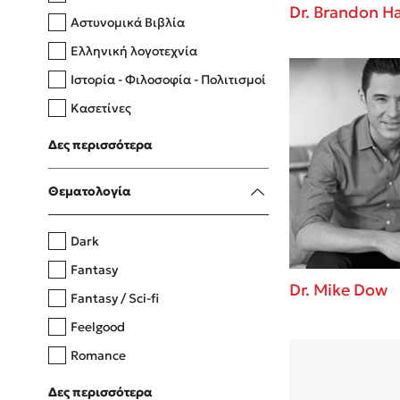
Dr. Brandon Ha
Αστυνομικά Βιβλία
Ελληνική λογοτεχνία
Δανάη Δεληγεώργη
Ιστορία - Φιλοσοφία - Πολιτισμοί
Πάνω, κάτω, μπροστά, πίσω
Κασετίνες
Λευκώματα - Έγχρωμοι οδηγοί
Δες περισσότερα
Μαγειρική
Mel Robbins
Θεματολογία
Η μέθοδος Αφήστε τους
Dark
Fantasy
Dr. Mike Dow
Fantasy / Sci-fi
Feelgood
Romance
Upmarket
Δες περισσότερα