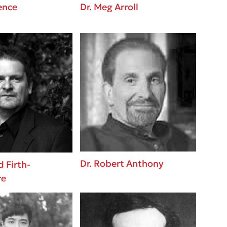
ence
Dr. Meg Arroll
Dr. Robert Anthony
d Firth-
re