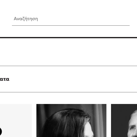
Αναζήτηση
ίς Συγγραφείς
Δημοφιλή Άρθρα
Κυλάει
3 βιβλία βασισμένα σε αλη
γεγονότα!
τανάς
Τεστ: Ποιο αστυνομικό βιβλ
ταιριάζει για το καλοκαίρι;
ματα
νάκης
Ο εθισμός των παιδιών στις
tzek
είναι «το πρόβλημα»
dden
Μια λέξη που συχνά νιώθεις
αγνοείς
νταλη
Τι είναι η νευροποικιλότητα;
y
Δανάη Δεληγεώργη απαντά
ews
Συγχαρητήρια, Πέθανες! Μι
cue
στον Άδη της ελληνικής μυ