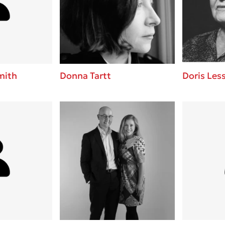
ros
3 βιβλία που μπορείς να δια
μια μέρα!
i
Εύκολη συνταγή για chicken
οδημητροπούλου
από τον Άκη Πετρετζίκη!
Διακοπές με τα παιδιά: Η α
d
παύση σε μετωπική σύγκρου
mith
Donna Tartt
Doris Les
δική τους για εκτόνωση
ld
Πάνω, κάτω, μπροστά, πίσω
 Baccalario
τεστ και ανακάλυψε την τάσ
αχήμ