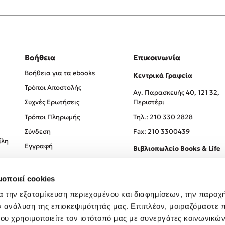
Βοήθεια
Επικοινωνία
Βοήθεια για τα ebooks
Κεντρικά Γραφεία
Τρόποι Αποστολής
Αγ. Παρασκευής 40, 121 32,
Συχνές Ερωτήσεις
Περιστέρι
Τρόποι Πληρωμής
Tηλ.: 210 330 2828
Σύνδεση
Fax: 210 3300439
ίλη
Εγγραφή
Βιβλιοπωλείο Books & Life
Σόλωνος 93-95, 106 78, Αθήν
μοποιεί cookies
Τηλ.:
210 330 0774
α την εξατομίκευση περιεχομένου και διαφημίσεων, την παροχ
ν ανάλυση της επισκεψιμότητάς μας. Επιπλέον, μοιραζόμαστε 
ου χρησιμοποιείτε τον ιστότοπό μας με συνεργάτες κοινωνικώ