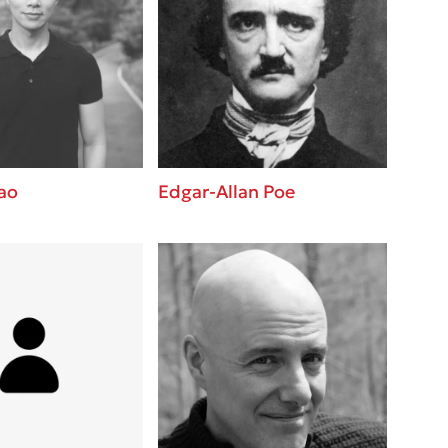
ao
Edgar-Allan Poe