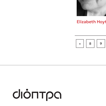
Elizabeth Hoy
«
8
9