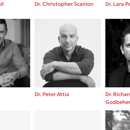
ll
Dr. Christopher Scanlon
Dr. Lara P
Dr. Peter Attia
Dr. Richar
Godbehe