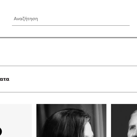
Αναζήτηση
ίς Συγγραφείς
Δημοφιλή Άρθρα
Κυλάει
3 βιβλία βασισμένα σε αλη
γεγονότα!
τανάς
Τεστ: Ποιο αστυνομικό βιβλ
ταιριάζει για το καλοκαίρι;
ματα
νάκης
Ο εθισμός των παιδιών στις
tzek
είναι «το πρόβλημα»
dden
Μια λέξη που συχνά νιώθεις
αγνοείς
νταλη
Τι είναι η νευροποικιλότητα;
y
Δανάη Δεληγεώργη απαντά
ews
Συγχαρητήρια, Πέθανες! Μι
cue
στον Άδη της ελληνικής μυ