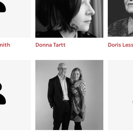
ros
3 βιβλία που μπορείς να δια
μια μέρα!
i
Εύκολη συνταγή για chicken
οδημητροπούλου
από τον Άκη Πετρετζίκη!
Διακοπές με τα παιδιά: Η α
d
παύση σε μετωπική σύγκρου
mith
Donna Tartt
Doris Les
δική τους για εκτόνωση
ld
Πάνω, κάτω, μπροστά, πίσω
 Baccalario
τεστ και ανακάλυψε την τάσ
αχήμ