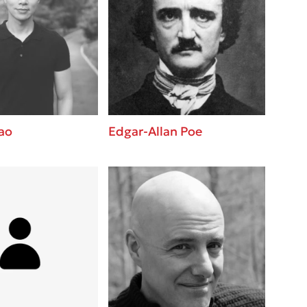
ao
Edgar-Allan Poe