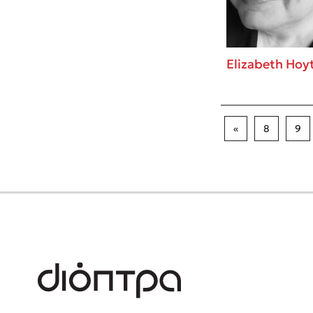
Elizabeth Hoy
«
8
9