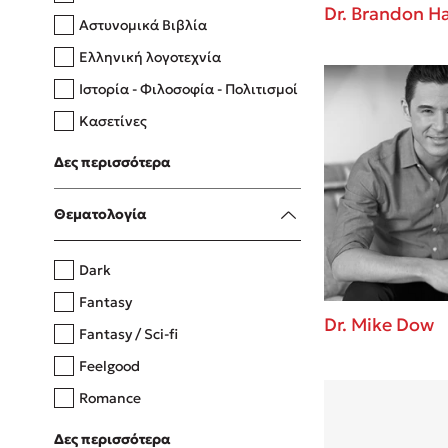
Dr. Brandon Ha
Αστυνομικά Βιβλία
Ελληνική λογοτεχνία
Δανάη Δεληγεώργη
Ιστορία - Φιλοσοφία - Πολιτισμοί
Πάνω, κάτω, μπροστά, πίσω
Κασετίνες
Λευκώματα - Έγχρωμοι οδηγοί
Δες περισσότερα
Μαγειρική
Mel Robbins
Θεματολογία
Η μέθοδος Αφήστε τους
Dark
Fantasy
Dr. Mike Dow
Fantasy / Sci-fi
Feelgood
Romance
Upmarket
Δες περισσότερα