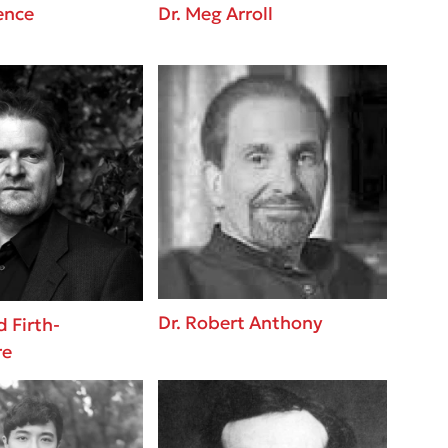
ence
Dr. Meg Arroll
Dr. Robert Anthony
d Firth-
re