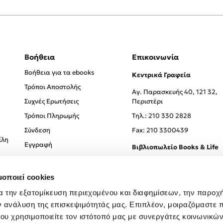
Βοήθεια
Επικοινωνία
Βοήθεια για τα ebooks
Κεντρικά Γραφεία
Τρόποι Αποστολής
Αγ. Παρασκευής 40, 121 32,
Συχνές Ερωτήσεις
Περιστέρι
Τρόποι Πληρωμής
Tηλ.: 210 330 2828
Σύνδεση
Fax: 210 3300439
ίλη
Εγγραφή
Βιβλιοπωλείο Books & Life
Σόλωνος 93-95, 106 78, Αθήν
μοποιεί cookies
Τηλ.:
210 330 0774
α την εξατομίκευση περιεχομένου και διαφημίσεων, την παροχ
ν ανάλυση της επισκεψιμότητάς μας. Επιπλέον, μοιραζόμαστε 
ου χρησιμοποιείτε τον ιστότοπό μας με συνεργάτες κοινωνικώ