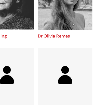
βάσεις σε
 BBQ pizza
νάγκη μας για
ση με τη
sing
Dr Olivia Remes
; Κάνε το
η σου!