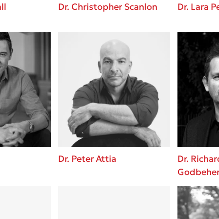
ll
Dr. Christopher Scanlon
Dr. Lara P
Dr. Peter Attia
Dr. Richar
Godbehe