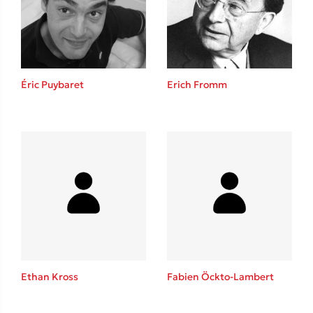
Éric Puybaret
Erich Fromm
Δημοφιλείς Συγγραφείς
Φυστίκι ΠουΚυλάει
Παύλος Καστανάς
El Sombrero
Στέφανος Ξενάκης
Sebastian Fitzek
Freida McFadden
Κατρίνα Τσάνταλη
Ethan Kross
Fabien Öckto-Lambert
Lucinda Riley
Mimi Matthews