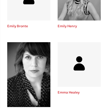
Το λεξικό της ζωής σου
Emily Bronte
Emily Henry
Κώστας Κρομμύδας
Το λιμάνι μου είσαι εσύ
Emma Healey
Ιωάννης Γλωσσόπουλος