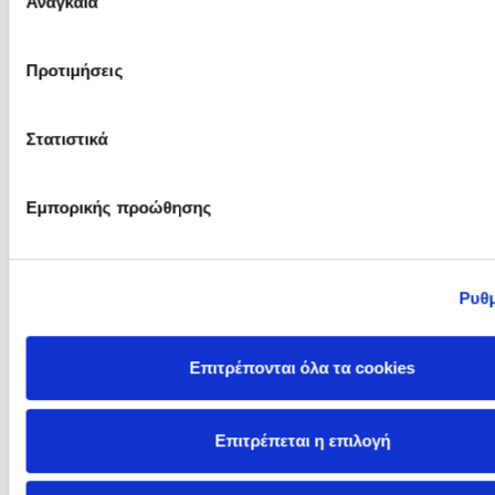
Αναγκαία
συγκατάθεσης
Προτιμήσεις
Στατιστικά
Freya Hardy
Gabri Ródenas
Εμπορικής προώθησης
Ρυθμ
Επιτρέπονται όλα τα cookies
Επιτρέπεται η επιλογή
Gabriella Santini
Gabrielle Levy