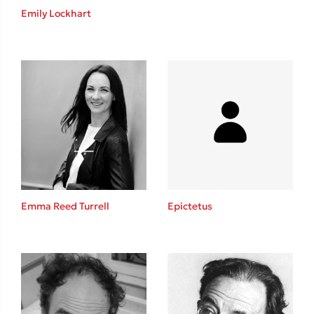
Ένας γίγαντας στο σχολείο
Emily Lockhart
Δανάη Δεληγεώργη
Πάνω, κάτω, μπροστά, πίσω
Emma Reed Turrell
Epictetus
Mel Robbins
Η μέθοδος Αφήστε τους