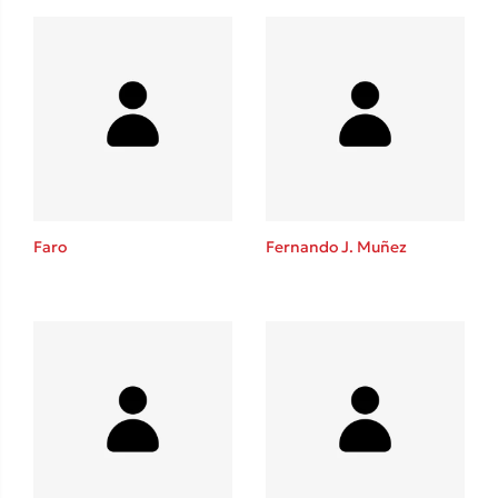
Benzamin Bécue
Rebecca Yarros
Teo Benedetti
Τζένη Κουτσοδημητροπούλου
Emily Henry
Ali Hazelwood
Cori Doerrfeld
Pierdomenico Baccalario
Faro
Fernando J. Muñez
Δανάη Ιμπραχήμ
Δημοφιλή Άρθρα
3 βιβλία βασισμένα σε αληθινά γεγονότα!
Τεστ: Ποιο αστυνομικό βιβλίο σου ταιριάζει για το καλοκαίρι;
Ο εθισμός των παιδιών στις οθόνες δεν είναι «το πρόβλημα»
Μια λέξη που συχνά νιώθεις αλλά την αγνοείς