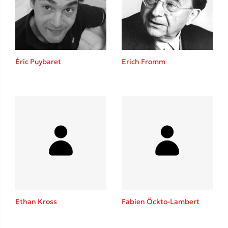
Éric Puybaret
Erich Fromm
Δημοφιλείς Συγγραφείς
Φυστίκι ΠουΚυλάει
Παύλος Καστανάς
El Sombrero
Στέφανος Ξενάκης
Sebastian Fitzek
Freida McFadden
Κατρίνα Τσάνταλη
Ethan Kross
Fabien Öckto-Lambert
Lucinda Riley
Mimi Matthews