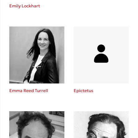
Ένας γίγαντας στο σχολείο
Emily Lockhart
Δανάη Δεληγεώργη
Πάνω, κάτω, μπροστά, πίσω
Emma Reed Turrell
Epictetus
Mel Robbins
Η μέθοδος Αφήστε τους