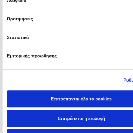
Αναγκαία
συγκατάθεσης
Προτιμήσεις
Στατιστικά
Freya Hardy
Gabri Ródenas
Εμπορικής προώθησης
Ρυθμ
Επιτρέπονται όλα τα cookies
Επιτρέπεται η επιλογή
Gabriella Santini
Gabrielle Levy