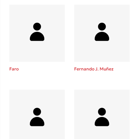
Benzamin Bécue
Rebecca Yarros
Teo Benedetti
Τζένη Κουτσοδημητροπούλου
Emily Henry
Ali Hazelwood
Cori Doerrfeld
Pierdomenico Baccalario
Faro
Fernando J. Muñez
Δανάη Ιμπραχήμ
Δημοφιλή Άρθρα
3 βιβλία βασισμένα σε αληθινά γεγονότα!
Τεστ: Ποιο αστυνομικό βιβλίο σου ταιριάζει για το καλοκαίρι;
Ο εθισμός των παιδιών στις οθόνες δεν είναι «το πρόβλημα»
Μια λέξη που συχνά νιώθεις αλλά την αγνοείς