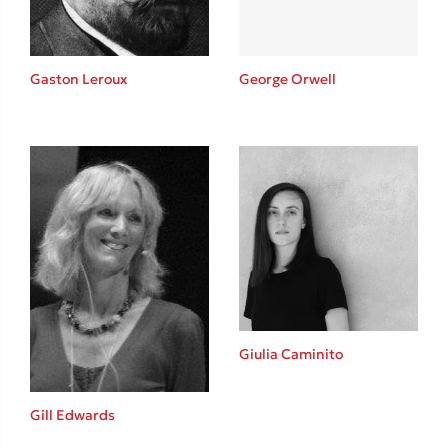
Gaston Leroux
George Orwell
Giulia Caminito
Gill Edwards