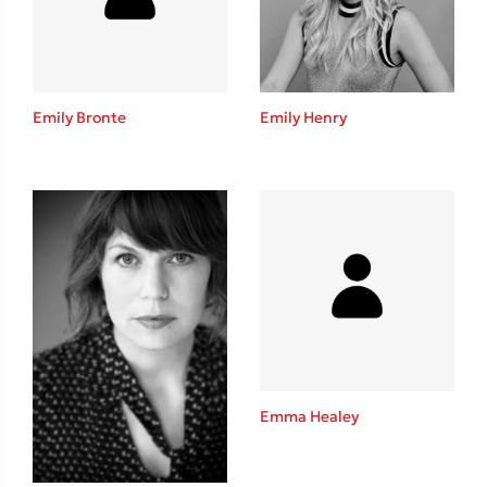
Το λεξικό της ζωής σου
Emily Bronte
Emily Henry
Κώστας Κρομμύδας
Το λιμάνι μου είσαι εσύ
Emma Healey
Ιωάννης Γλωσσόπουλος