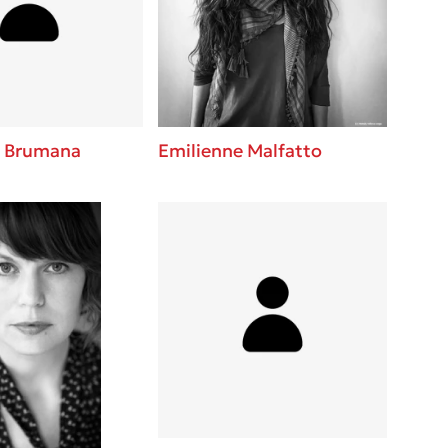
βάσεις σε
 BBQ pizza
νάγκη μας για
ση με τη
 Brumana
Emilienne Malfatto
; Κάνε το
η σου!