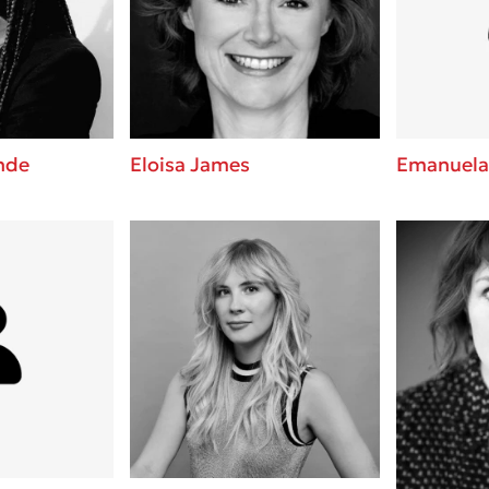
ros
3 βιβλία που μπορείς να δια
μια μέρα!
i
Εύκολη συνταγή για chicken
οδημητροπούλου
από τον Άκη Πετρετζίκη!
Διακοπές με τα παιδιά: Η α
d
παύση σε μετωπική σύγκρου
nde
Eloisa James
Emanuela
δική τους για εκτόνωση
ld
Πάνω, κάτω, μπροστά, πίσω
 Baccalario
τεστ και ανακάλυψε την τάσ
αχήμ