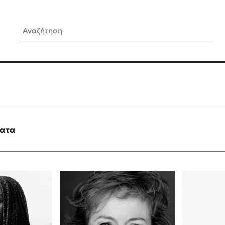
Αναζήτηση
ίς Συγγραφείς
Δημοφιλή Άρθρα
Κυλάει
3 βιβλία βασισμένα σε αλη
γεγονότα!
τανάς
Τεστ: Ποιο αστυνομικό βιβλ
ταιριάζει για το καλοκαίρι;
ματα
νάκης
Ο εθισμός των παιδιών στις
tzek
είναι «το πρόβλημα»
dden
Μια λέξη που συχνά νιώθεις
αγνοείς
νταλη
Τι είναι η νευροποικιλότητα;
y
Δανάη Δεληγεώργη απαντά
ews
Συγχαρητήρια, Πέθανες! Μι
cue
στον Άδη της ελληνικής μυ