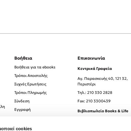
Βοήθεια
Επικοινωνία
Βοήθεια για τα ebooks
Κεντρικά Γραφεία
Τρόποι Αποστολής
Αγ. Παρασκευής 40, 121 32,
Συχνές Ερωτήσεις
Περιστέρι
Τρόποι Πληρωμής
Tηλ.: 210 330 2828
Σύνδεση
Fax: 210 3300439
ίλη
Εγγραφή
Βιβλιοπωλείο Books & Life
Σόλωνος 93-95, 106 78, Αθήν
μοποιεί cookies
Τηλ.:
210 330 0774