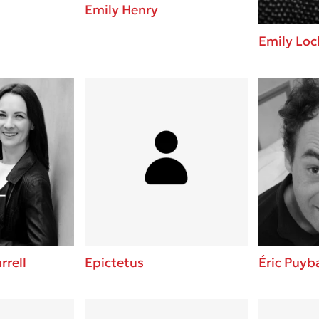
Emily Henry
Emily Loc
rell
Epictetus
Éric Puyb