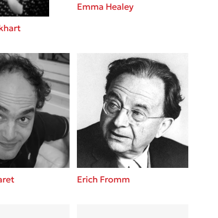
Emma Healey
khart
aret
Erich Fromm