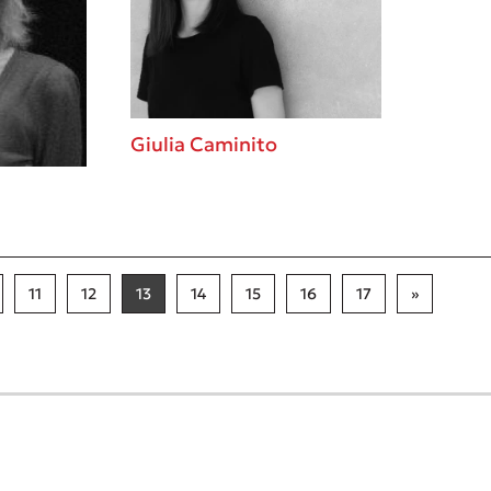
Giulia Caminito
11
12
13
14
15
16
17
»