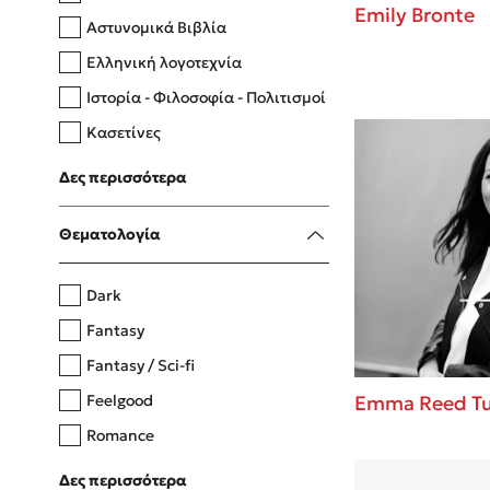
Emily Bronte
Αστυνομικά Βιβλία
Ελληνική λογοτεχνία
Δανάη Δεληγεώργη
Ιστορία - Φιλοσοφία - Πολιτισμοί
Πάνω, κάτω, μπροστά, πίσω
Κασετίνες
Λευκώματα - Έγχρωμοι οδηγοί
Δες περισσότερα
Μαγειρική
Mel Robbins
Θεματολογία
Η μέθοδος Αφήστε τους
Dark
Fantasy
Fantasy / Sci-fi
Feelgood
Emma Reed Tur
Romance
Upmarket
Δες περισσότερα