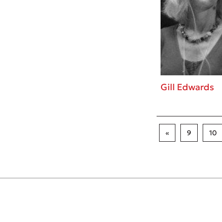
Gill Edwards
«
9
10