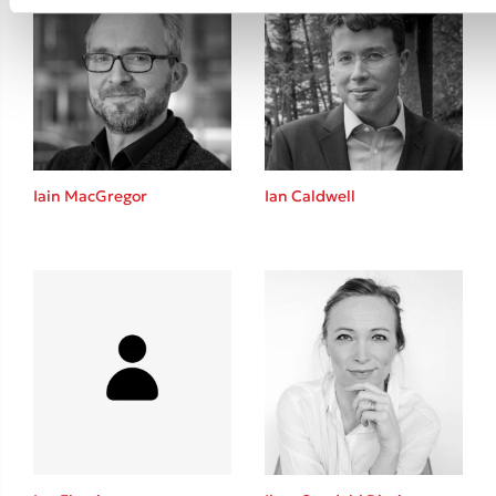
Iain MacGregor
Ian Caldwell