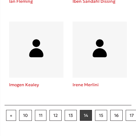
Ian Fleming
Iben Sandahl Dissing
Imogen Kealey
Irene Merlini
«
10
11
12
13
14
15
16
17