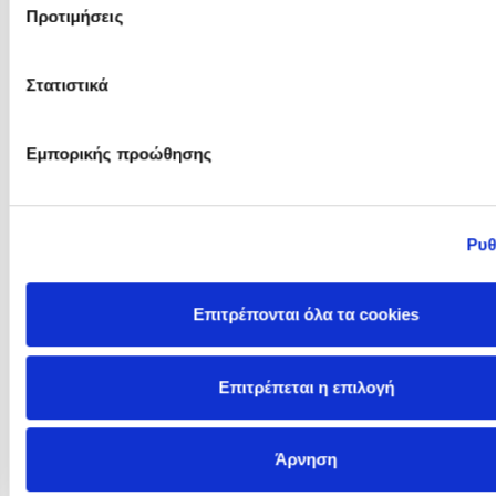
Προτιμήσεις
Hollie Hughes
Holly Black
Στατιστικά
Εμπορικής προώθησης
Ρυθ
Επιτρέπονται όλα τα cookies
Επιτρέπεται η επιλογή
Holly Jackson
Horgan Rick
Άρνηση