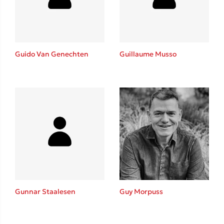
Το λεξικό της ζωής σου
Guido Van Genechten
Guillaume Musso
Κώστας Κρομμύδας
Το λιμάνι μου είσαι εσύ
Gunnar Staalesen
Guy Morpuss
Ιωάννης Γλωσσόπουλος