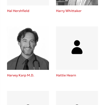
Hal Hershfield
Harry Whittaker
Δημοφιλείς Συγγραφείς
Φυστίκι ΠουΚυλάει
Παύλος Καστανάς
El Sombrero
Στέφανος Ξενάκης
Harvey Karp M.D.
Hattie Hearn
Sebastian Fitzek
Freida McFadden
Κατρίνα Τσάνταλη
Lucinda Riley