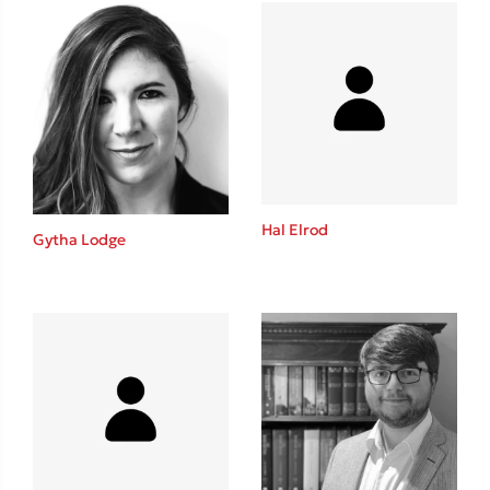
Ένας γίγαντας στο σχολείο
Δανάη Δεληγεώργη
Πάνω, κάτω, μπροστά, πίσω
Hal Elrod
Gytha Lodge
Mel Robbins
Η μέθοδος Αφήστε τους