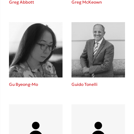
Greg Abbott
Greg McKeown
Καθρέφτης
Sebastian Fitzek
Playlist
Gu Byeong-Mo
Guido Tonelli
Στέφανος Ξενάκης