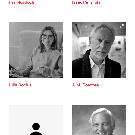
Iris Murdoch
Isaac Palmiola
Καθρέφτης
Sebastian Fitzek
Playlist
Iulia Bochis
J. M. Coetzee
Στέφανος Ξενάκης