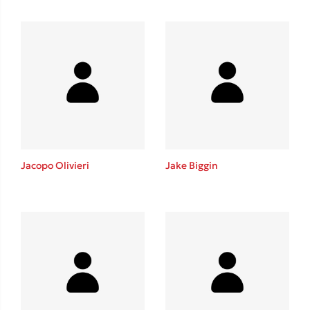
Ένας γίγαντας στο σχολείο
Δανάη Δεληγεώργη
Πάνω, κάτω, μπροστά, πίσω
Jacopo Olivieri
Jake Biggin
Mel Robbins
Η μέθοδος Αφήστε τους