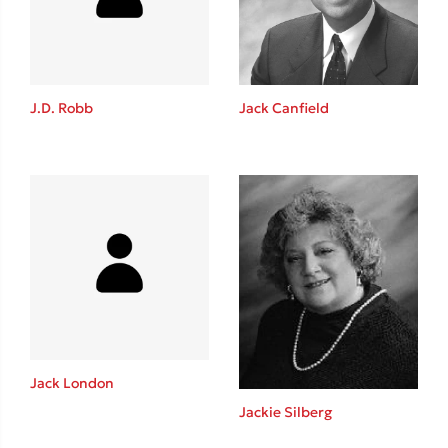
Το λεξικό της ζωής σου
J.D. Robb
Jack Canfield
Κώστας Κρομμύδας
Το λιμάνι μου είσαι εσύ
Jack London
Jackie Silberg
Ιωάννης Γλωσσόπουλος