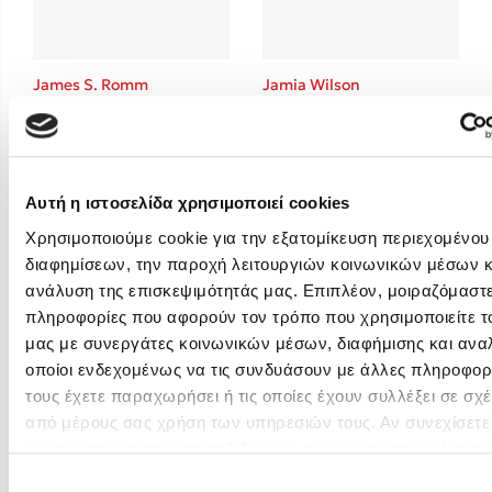
Τι είναι η νευροποικιλότητα; Η Δρ. Δανάη Δεληγεώργη απαντά!
Συγχαρητήρια, Πέθανες! Μια ξενάγηση στον Άδη της ελληνικής 
Εύκολη συνταγή για chicken BBQ pizza από τον Άκη Πετρετζίκη!
James S. Romm
Jamia Wilson
3 βιβλία που μπορείς να διαβάσεις σε μια μέρα!
Διακοπές με τα παιδιά: Η ανάγκη μας για παύση σε μετωπική σύ
δική τους για εκτόνωση
Πάνω, κάτω, μπροστά, πίσω; Κάνε το τεστ και ανακάλυψε την τάσ
Αυτή η ιστοσελίδα χρησιμοποιεί cookies
Χρησιμοποιούμε cookie για την εξατομίκευση περιεχομένου
Προσεχείς εκδηλώσεις
διαφημίσεων, την παροχή λειτουργιών κοινωνικών μέσων κ
ανάλυση της επισκεψιμότητάς μας. Επιπλέον, μοιραζόμαστ
Η Δανάη Δεληγεώργη στον Πύργο Κύμης
πληροφορίες που αφορούν τον τρόπο που χρησιμοποιείτε τ
Ο Κώστας Κρομμύδας στο Παλαιοχώρι Καλαμπάκας
μας με συνεργάτες κοινωνικών μέσων, διαφήμισης και ανα
Ο Κώστας Κρομμύδας και η Μαρίνα Γιώτη στη Νικήτη Χαλκιδική
οποίοι ενδεχομένως να τις συνδυάσουν με άλλες πληροφορ
Jane Austen
Jane Kent
Ο Στέφανος Ξενάκης στη Χίο
τους έχετε παραχωρήσει ή τις οποίες έχουν συλλέξει σε σχέ
Ο Κώστας Κρομμύδας & η Μαρίνα Γιώτη στο 54o Φεστιβάλ Βιβλίο
από μέρους σας χρήση των υπηρεσιών τους. Αν συνεχίσετε
του Άρεως
χρησιμοποιείτε την ιστοσελίδα μας, συναινείτε στη χρήση τ
μας.
Επιλογή