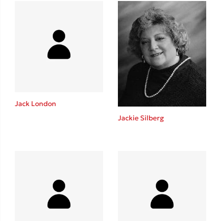
Ένας γίγαντας στο σχολείο
Δανάη Δεληγεώργη
Πάνω, κάτω, μπροστά, πίσω
Jack London
Jackie Silberg
Mel Robbins
Η μέθοδος Αφήστε τους