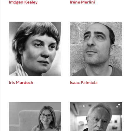
Imogen Kealey
Irene Merlini
Καθρέφτης
Sebastian Fitzek
Playlist
Iris Murdoch
Isaac Palmiola
Στέφανος Ξενάκης