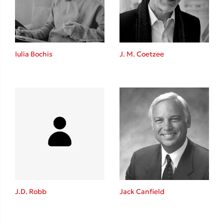
Το λεξικό της ζωής σου
Iulia Bochis
J. M. Coetzee
Κώστας Κρομμύδας
Το λιμάνι μου είσαι εσύ
J.D. Robb
Jack Canfield
Ιωάννης Γλωσσόπουλος