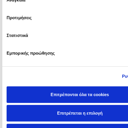
συγκατάθεσης
Προτιμήσεις
Joe De Sena
Joe Wicks
Στατιστικά
Εμπορικής προώθησης
Ρυ
Επιτρέπονται όλα τα cookies
Johanna Hanink
Johanna Lindsey
Επιτρέπεται η επιλογή