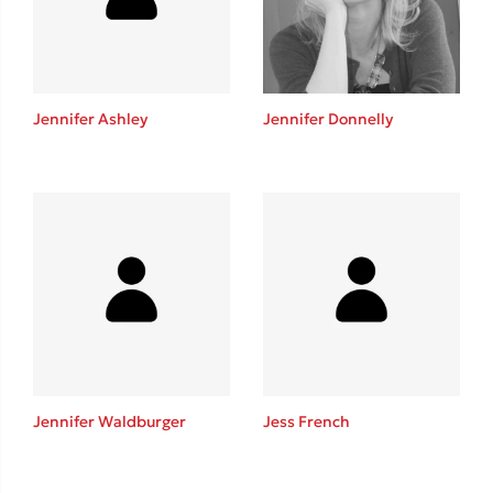
Το λεξικό της ζωής σου
Jennifer Ashley
Jennifer Donnelly
Κώστας Κρομμύδας
Το λιμάνι μου είσαι εσύ
Jennifer Waldburger
Jess French
Ιωάννης Γλωσσόπουλος