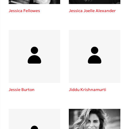
Jessica Fellowes
Jessica Joelle Alexander
Δημοφιλείς Συγγραφείς
Φυστίκι ΠουΚυλάει
Παύλος Καστανάς
El Sombrero
Jessie Burton
Jiddu Krishnamurti
Στέφανος Ξενάκης
Sebastian Fitzek
Freida McFadden
Κατρίνα Τσάνταλη
Lucinda Riley