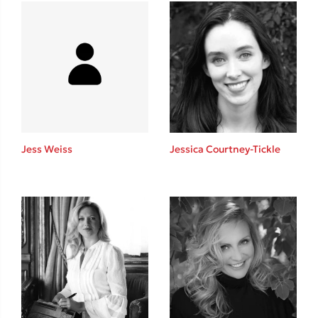
Ένας γίγαντας στο σχολείο
Δανάη Δεληγεώργη
Jess Weiss
Jessica Courtney-Tickle
Πάνω, κάτω, μπροστά, πίσω
Mel Robbins
Η μέθοδος Αφήστε τους