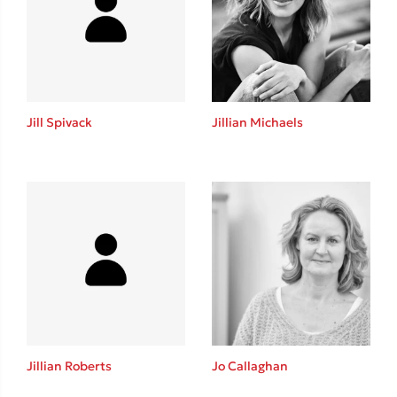
Mimi Matthews
Benzamin Bécue
Rebecca Yarros
Teo Benedetti
Τζένη Κουτσοδημητροπούλου
Jill Spivack
Jillian Michaels
Emily Henry
Ali Hazelwood
Cori Doerrfeld
Pierdomenico Baccalario
Δανάη Ιμπραχήμ
Δημοφιλή Άρθρα
Τεστ: Ποιο αστυνομικό βιβλίο σου ταιριάζει για το καλοκαίρι;
3 βιβλία βασισμένα σε αληθινά γεγονότα!
Jillian Roberts
Jo Callaghan
Ο εθισμός των παιδιών στις οθόνες δεν είναι «το πρόβλημα»