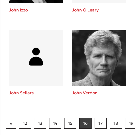
John Izzo
John O'Leary
John Sellars
John Verdon
«
12
13
14
15
16
17
18
19