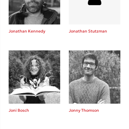
Το λεξικό της ζωής σου
Jonathan Kennedy
Jonathan Stutzman
Κώστας Κρομμύδας
Το λιμάνι μου είσαι εσύ
Joni Bosch
Jonny Thomson
Ιωάννης Γλωσσόπουλος