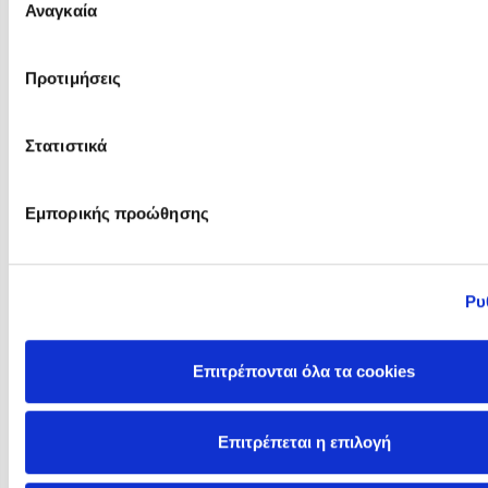
Αναγκαία
συγκατάθεσης
Προτιμήσεις
Julie Garwood
Kahlil Gibran
Στατιστικά
Εμπορικής προώθησης
Ρυ
Επιτρέπονται όλα τα cookies
Kaja Kajfež
Karen Bonnell
Επιτρέπεται η επιλογή