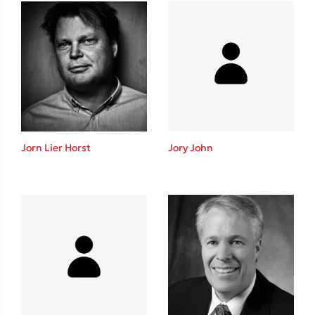
Ένας γίγαντας στο σχολείο
Δανάη Δεληγεώργη
Jorn Lier Horst
Jory John
Πάνω, κάτω, μπροστά, πίσω
Mel Robbins
Η μέθοδος Αφήστε τους