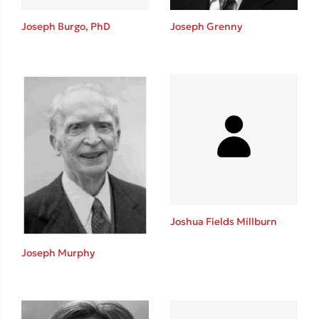
Joseph Burgo, PhD
Joseph Grenny
Δημοφιλείς Συγγραφείς
Φυστίκι ΠουΚυλάει
Παύλος Καστανάς
El Sombrero
Joshua Fields Millburn
Στέφανος Ξενάκης
Sebastian Fitzek
Joseph Murphy
Freida McFadden
Κατρίνα Τσάνταλη
Lucinda Riley