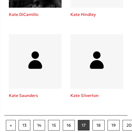
Kate DiCamillo
Kate Hindley
Kate Saunders
Kate Silverton
«
13
14
15
16
17
18
19
20