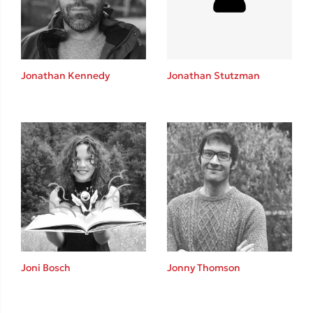
Το λεξικό της ζωής σου
Jonathan Kennedy
Jonathan Stutzman
Κώστας Κρομμύδας
Το λιμάνι μου είσαι εσύ
Joni Bosch
Jonny Thomson
Ιωάννης Γλωσσόπουλος