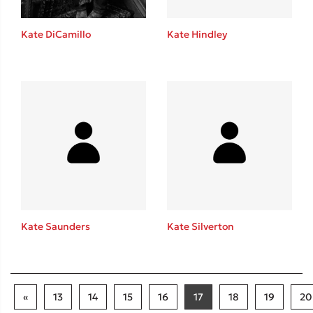
Kate DiCamillo
Kate Hindley
Kate Saunders
Kate Silverton
«
13
14
15
16
17
18
19
20