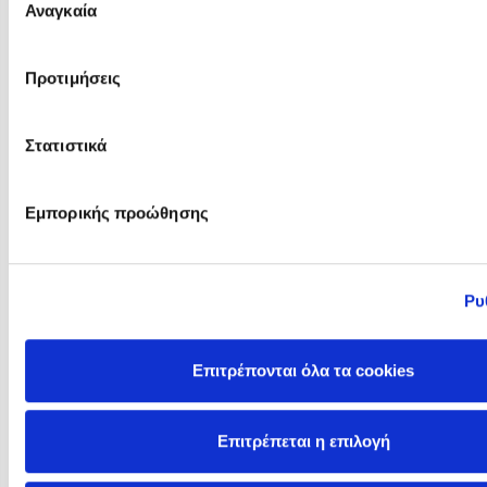
Αναγκαία
συγκατάθεσης
Προτιμήσεις
Julie Garwood
Kahlil Gibran
Στατιστικά
Εμπορικής προώθησης
Ρυ
Επιτρέπονται όλα τα cookies
Kaja Kajfež
Karen Bonnell
Επιτρέπεται η επιλογή