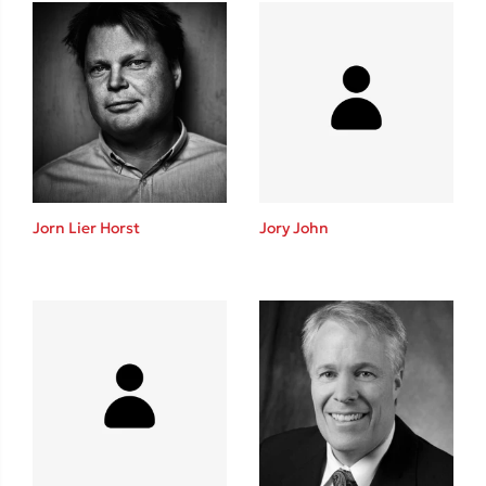
Ένας γίγαντας στο σχολείο
Δανάη Δεληγεώργη
Jorn Lier Horst
Jory John
Πάνω, κάτω, μπροστά, πίσω
Mel Robbins
Η μέθοδος Αφήστε τους