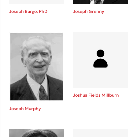
Joseph Burgo, PhD
Joseph Grenny
Δημοφιλείς Συγγραφείς
Φυστίκι ΠουΚυλάει
Παύλος Καστανάς
El Sombrero
Joshua Fields Millburn
Στέφανος Ξενάκης
Sebastian Fitzek
Joseph Murphy
Freida McFadden
Κατρίνα Τσάνταλη
Lucinda Riley