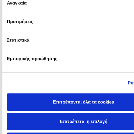
Αναγκαία
συγκατάθεσης
Προτιμήσεις
Kaja Kajfež
Karen Bonnell
Στατιστικά
Εμπορικής προώθησης
Ρυ
Επιτρέπονται όλα τα cookies
Karen Haller
Kasey Edwards
Επιτρέπεται η επιλογή