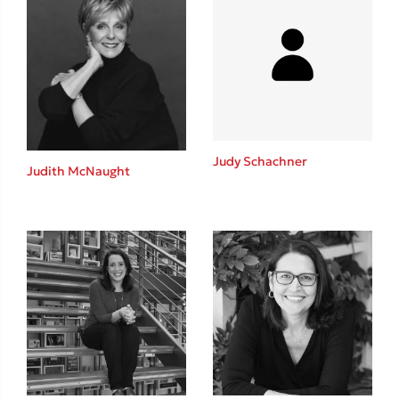
Mimi Matthews
Benzamin Bécue
Rebecca Yarros
Teo Benedetti
Τζένη Κουτσοδημητροπούλου
Emily Henry
Judy Schachner
Ali Hazelwood
Judith McNaught
Cori Doerrfeld
Pierdomenico Baccalario
Δανάη Ιμπραχήμ
Δημοφιλή Άρθρα
3 βιβλία βασισμένα σε αληθινά γεγονότα!
Τεστ: Ποιο αστυνομικό βιβλίο σου ταιριάζει για το καλοκαίρι;
Ο εθισμός των παιδιών στις οθόνες δεν είναι «το πρόβλημα»