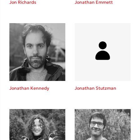
Jon Richards
Jonathan Emmett
Καθρέφτης
Sebastian Fitzek
Playlist
Jonathan Kennedy
Jonathan Stutzman
Στέφανος Ξενάκης