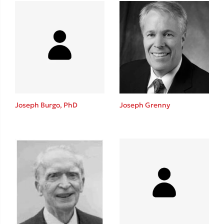
Ένας γίγαντας στο σχολείο
Δανάη Δεληγεώργη
Joseph Burgo, PhD
Joseph Grenny
Πάνω, κάτω, μπροστά, πίσω
Mel Robbins
Η μέθοδος Αφήστε τους