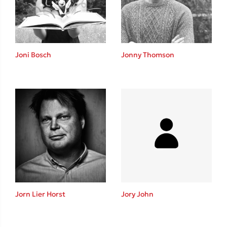
Το λεξικό της ζωής σου
Joni Bosch
Jonny Thomson
Κώστας Κρομμύδας
Το λιμάνι μου είσαι εσύ
Jorn Lier Horst
Jory John
Ιωάννης Γλωσσόπουλος