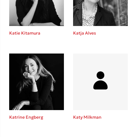
Το λεξικό της ζωής σου
Katie Kitamura
Katja Alves
Κώστας Κρομμύδας
Το λιμάνι μου είσαι εσύ
Katrine Engberg
Katy Milkman
Ιωάννης Γλωσσόπουλος