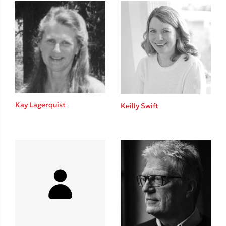
Ένας γίγαντας στο σχολείο
Δανάη Δεληγεώργη
Kay Lagerquist
Keilly Swift
Πάνω, κάτω, μπροστά, πίσω
Mel Robbins