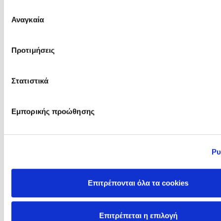
μας.
Επιλογή
Αναγκαία
συγκατάθεσης
L.D. Lapinski
Προτιμήσεις
Kyriakos Markides
Στατιστικά
Εμπορικής προώθησης
Ρυ
Επιτρέπονται όλα τα cookies
Larissa Theule
Lars-Johan Åge
Επιτρέπεται η επιλογή