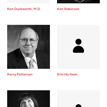
Η μέθοδος Αφήστε τους
Ken Duckworth, M.D.
Ken Robinson
Δημοφιλείς Συγγραφείς
Φυστίκι ΠουΚυλάει
Παύλος Καστανάς
El Sombrero
Kerry Patterson
Kim Ho-Yeon
Στέφανος Ξενάκης
Sebastian Fitzek
Freida McFadden
Κατρίνα Τσάνταλη
Lucinda Riley