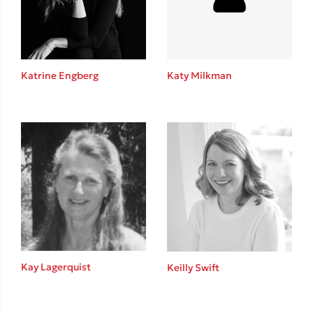
Το λεξικό της ζωής σου
Katrine Engberg
Katy Milkman
Κώστας Κρομμύδας
Το λιμάνι μου είσαι εσύ
Kay Lagerquist
Keilly Swift
Ιωάννης Γλωσσόπουλος