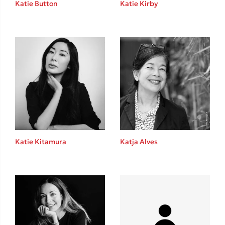
Katie Button
Katie Kirby
Καθρέφτης
Sebastian Fitzek
Playlist
Katie Kitamura
Katja Alves
Στέφανος Ξενάκης