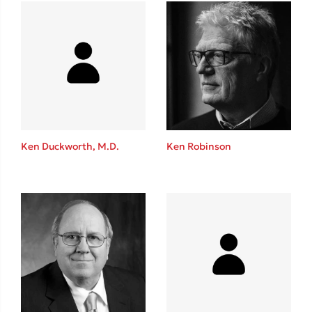
Ένας γίγαντας στο σχολείο
Δανάη Δεληγεώργη
Ken Duckworth, M.D.
Ken Robinson
Πάνω, κάτω, μπροστά, πίσω
Mel Robbins