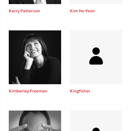
Η μέθοδος Αφήστε τους
Kerry Patterson
Kim Ho-Yeon
Δημοφιλείς Συγγραφείς
Φυστίκι ΠουΚυλάει
Παύλος Καστανάς
El Sombrero
Kimberley Freeman
Kingfisher
Στέφανος Ξενάκης
Sebastian Fitzek
Freida McFadden
Κατρίνα Τσάνταλη
Lucinda Riley