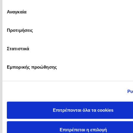
μας.
Επιλογή
Αναγκαία
συγκατάθεσης
Προτιμήσεις
Larissa Theule
Lars-Johan Åge
Στατιστικά
Εμπορικής προώθησης
Ρυ
Επιτρέπονται όλα τα cookies
Lawrence Shapiro
Lee Brosan
Επιτρέπεται η επιλογή