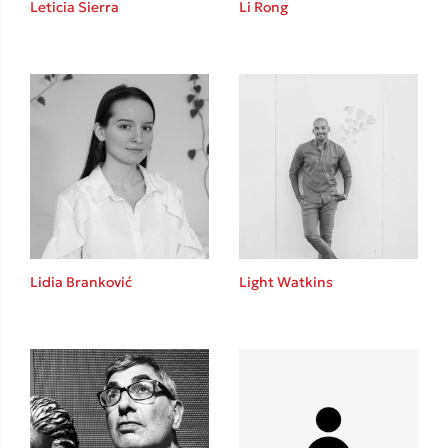
Leticia Sierra
Li Rong
Καθρέφτης
Sebastian Fitzek
Playlist
Lidia Branković
Light Watkins
Στέφανος Ξενάκης