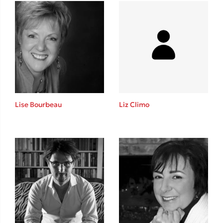
Ένας γίγαντας στο σχολείο
Δανάη Δεληγεώργη
Lise Bourbeau
Liz Climo
Πάνω, κάτω, μπροστά, πίσω
Mel Robbins