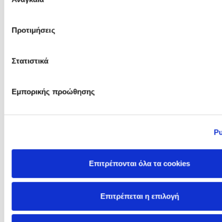
συγκατάθεσης
Προτιμήσεις
Lucinda Riley
Lucy Adlington
Στατιστικά
Εμπορικής προώθησης
Ρυ
Επιτρέπονται όλα τα cookies
Lucy Atkins
Lucy Brownridge
Επιτρέπεται η επιλογή