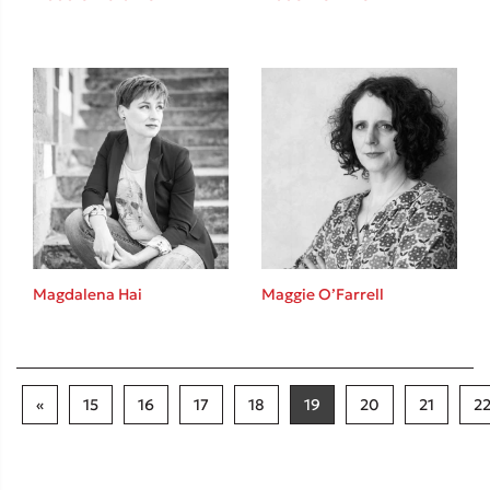
Magdalena Hai
Maggie O’Farrell
«
15
16
17
18
19
20
21
2