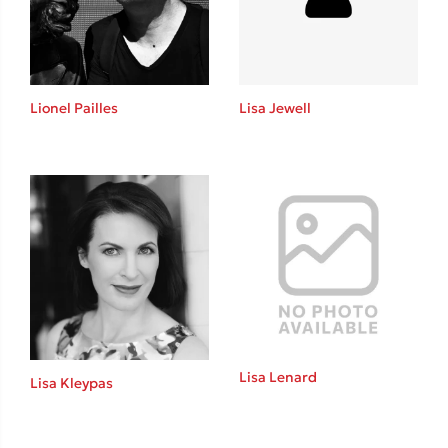
Το λεξικό της ζωής σου
Lionel Pailles
Lisa Jewell
Κώστας Κρομμύδας
Το λιμάνι μου είσαι εσύ
Lisa Lenard
Lisa Kleypas
Ιωάννης Γλωσσόπουλος