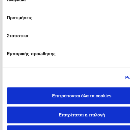
συγκατάθεσης
Προτιμήσεις
Lucinda Riley
Lucy Adlington
Στατιστικά
Εμπορικής προώθησης
Ρυ
Επιτρέπονται όλα τα cookies
Lucy Atkins
Lucy Brownridge
Επιτρέπεται η επιλογή