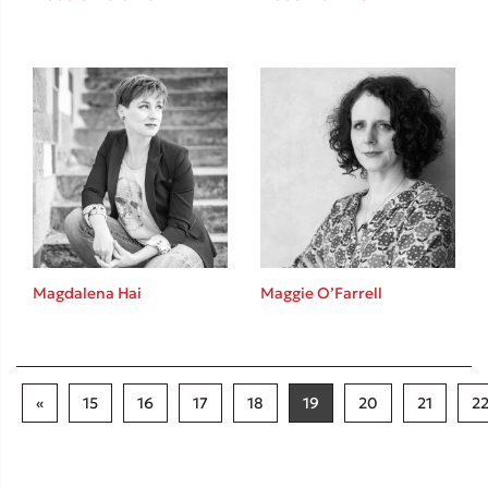
Magdalena Hai
Maggie O’Farrell
«
15
16
17
18
19
20
21
2