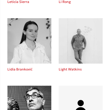
Leticia Sierra
Li Rong
Καθρέφτης
Sebastian Fitzek
Playlist
Lidia Branković
Light Watkins
Στέφανος Ξενάκης