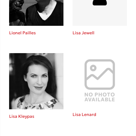
Το λεξικό της ζωής σου
Lionel Pailles
Lisa Jewell
Κώστας Κρομμύδας
Το λιμάνι μου είσαι εσύ
Lisa Lenard
Lisa Kleypas
Ιωάννης Γλωσσόπουλος