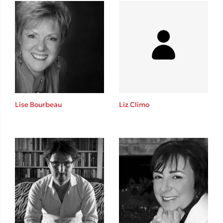
Ένας γίγαντας στο σχολείο
Δανάη Δεληγεώργη
Lise Bourbeau
Liz Climo
Πάνω, κάτω, μπροστά, πίσω
Mel Robbins