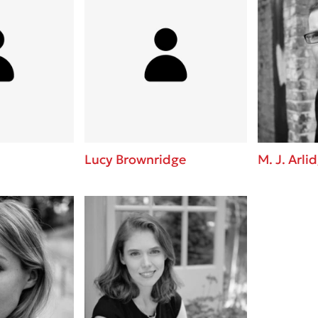
Lucy Brownridge
M. J. Arli