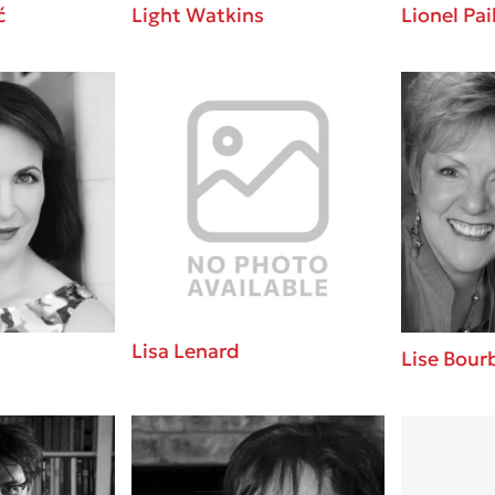
ć
Light Watkins
Lionel Pai
Lisa Lenard
Lise Bour