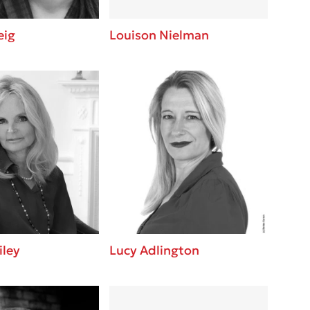
eig
Louison Nielman
iley
Lucy Adlington