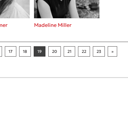
mer
Madeline Miller
17
18
19
20
21
22
23
»