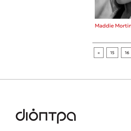
Maddie Morti
«
15
16