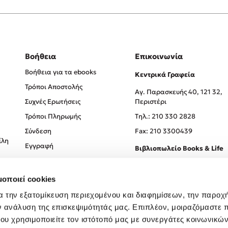
Βοήθεια
Επικοινωνία
Βοήθεια για τα ebooks
Κεντρικά Γραφεία
Τρόποι Αποστολής
Αγ. Παρασκευής 40, 121 32,
Συχνές Ερωτήσεις
Περιστέρι
Τρόποι Πληρωμής
Tηλ.: 210 330 2828
Σύνδεση
Fax: 210 3300439
ίλη
Εγγραφή
Βιβλιοπωλείο Books & Life
Σόλωνος 93-95, 106 78, Αθήν
μοποιεί cookies
Τηλ.:
210 330 0774
α την εξατομίκευση περιεχομένου και διαφημίσεων, την παροχ
ν ανάλυση της επισκεψιμότητάς μας. Επιπλέον, μοιραζόμαστε 
ου χρησιμοποιείτε τον ιστότοπό μας με συνεργάτες κοινωνικώ