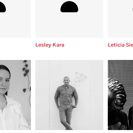
ros
Εύκολη συνταγή για chicken
από τον Άκη Πετρετζίκη!
i
3 βιβλία που μπορείς να δια
οδημητροπούλου
μια μέρα!
Διακοπές με τα παιδιά: Η α
d
παύση σε μετωπική σύγκρου
Lesley Kara
Leticia Si
δική τους για εκτόνωση
ld
Πάνω, κάτω, μπροστά, πίσω
 Baccalario
τεστ και ανακάλυψε την τάσ
αχήμ