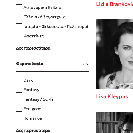
Lidia Brankovi
Αστυνομικά Βιβλία
Ελληνική λογοτεχνία
Δανάη Δεληγεώργη
Ιστορία - Φιλοσοφία - Πολιτισμοί
Πάνω, κάτω, μπροστά, πίσω
Κασετίνες
Λευκώματα - Έγχρωμοι οδηγοί
Δες περισσότερα
Μαγειρική
Mel Robbins
Θεματολογία
Η μέθοδος Αφήστε τους
Dark
Fantasy
Lisa Kleypas
Fantasy / Sci-fi
Feelgood
Romance
Upmarket
Δες περισσότερα