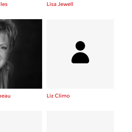
lles
Lisa Jewell
beau
Liz Climo