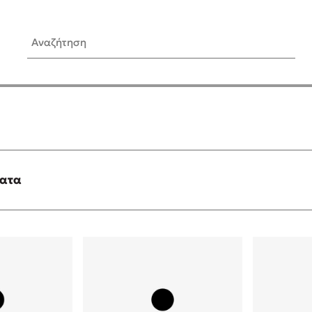
Αναζήτηση
ίς Συγγραφείς
Δημοφιλή Άρθρα
Κυλάει
3 βιβλία βασισμένα σε αλη
γεγονότα!
τανάς
Τεστ: Ποιο αστυνομικό βιβλ
ταιριάζει για το καλοκαίρι;
ματα
νάκης
Ο εθισμός των παιδιών στις
tzek
είναι «το πρόβλημα»
dden
Μια λέξη που συχνά νιώθεις
αγνοείς
νταλη
Τι είναι η νευροποικιλότητα;
y
Δανάη Δεληγεώργη απαντά
ews
Συγχαρητήρια, Πέθανες! Μι
cue
στον Άδη της ελληνικής μυ