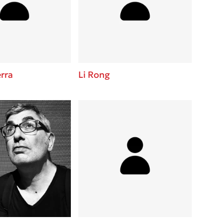
 BBQ pizza
βάσεις σε
νάγκη μας για
ση με τη
erra
Li Rong
; Κάνε το
η σου!