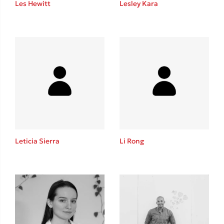
Les Hewitt
Lesley Kara
Καθρέφτης
Sebastian Fitzek
Playlist
Leticia Sierra
Li Rong
Στέφανος Ξενάκης