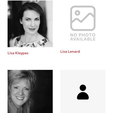
Ένας γίγαντας στο σχολείο
Δανάη Δεληγεώργη
Lisa Lenard
Lisa Kleypas
Πάνω, κάτω, μπροστά, πίσω
Mel Robbins