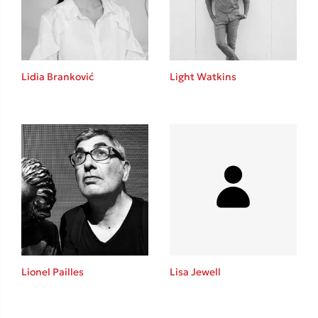
Το λεξικό της ζωής σου
Lidia Branković
Light Watkins
Κώστας Κρομμύδας
Το λιμάνι μου είσαι εσύ
Lionel Pailles
Lisa Jewell
Ιωάννης Γλωσσόπουλος