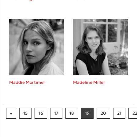
Maddie Mortimer
Madeline Miller
«
15
16
17
18
19
20
21
2