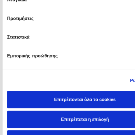
συγκατάθεσης
Προτιμήσεις
Lu Marie
Luca De Leone
Στατιστικά
Εμπορικής προώθησης
Ρυ
Επιτρέπονται όλα τα cookies
Lucinda Riley
Lucy Adlington
Επιτρέπεται η επιλογή