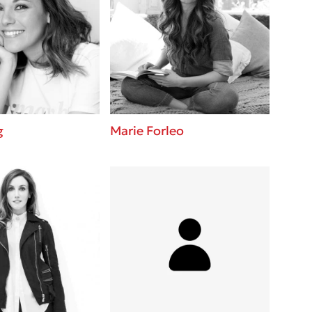
g
Marie Forleo