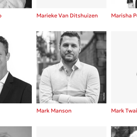
o
Marieke Van Ditshuizen
Marisha P
Mark Manson
Mark Twa