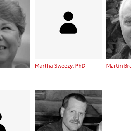
Martha Sweezy. PhD
Martin B