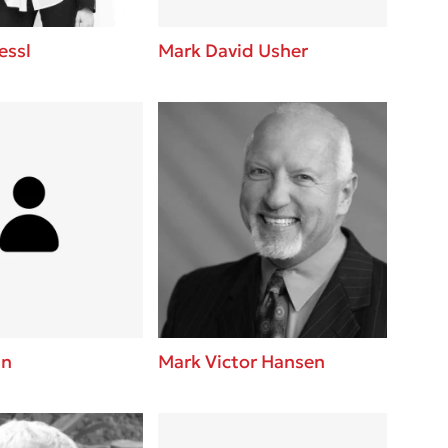
essl
Mark David Usher
in
Mark Victor Hansen