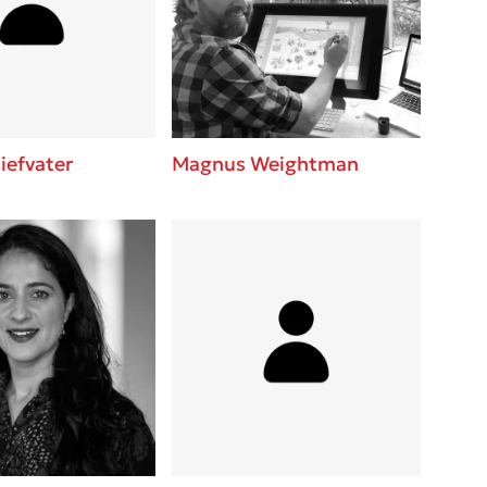
βάσεις σε
 BBQ pizza
νάγκη μας για
ση με τη
iefvater
Magnus Weightman
; Κάνε το
η σου!