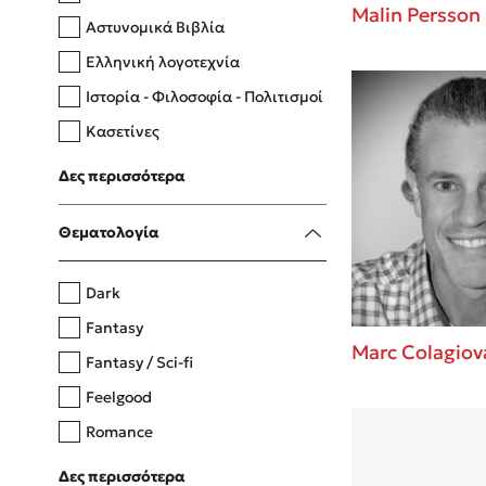
Malin Persson 
Αστυνομικά Βιβλία
Ελληνική λογοτεχνία
Δανάη Δεληγεώργη
Ιστορία - Φιλοσοφία - Πολιτισμοί
Πάνω, κάτω, μπροστά, πίσω
Κασετίνες
Λευκώματα - Έγχρωμοι οδηγοί
Δες περισσότερα
Μαγειρική
Mel Robbins
Θεματολογία
Η μέθοδος Αφήστε τους
Dark
Fantasy
Marc Colagiov
Fantasy / Sci-fi
Feelgood
Romance
Upmarket
Δες περισσότερα