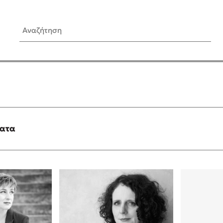
Αναζήτηση
ίς Συγγραφείς
Δημοφιλή Άρθρα
Κυλάει
3 βιβλία βασισμένα σε αλη
γεγονότα!
τανάς
Τεστ: Ποιο αστυνομικό βιβλ
ταιριάζει για το καλοκαίρι;
ματα
νάκης
Ο εθισμός των παιδιών στις
tzek
είναι «το πρόβλημα»
dden
Μια λέξη που συχνά νιώθεις
αγνοείς
νταλη
Τι είναι η νευροποικιλότητα;
y
Δανάη Δεληγεώργη απαντά
ews
Συγχαρητήρια, Πέθανες! Μι
cue
στον Άδη της ελληνικής μυ