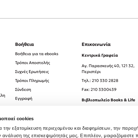
Βοήθεια
Επικοινωνία
Βοήθεια για τα ebooks
Κεντρικά Γραφεία
Τρόποι Αποστολής
Αγ. Παρασκευής 40, 121 32,
Συχνές Ερωτήσεις
Περιστέρι
Τρόποι Πληρωμής
Tηλ.: 210 330 2828
Σύνδεση
Fax: 210 3300439
ίλη
Εγγραφή
Βιβλιοπωλείο Books & Life
Σόλωνος 93-95, 106 78, Αθήν
μοποιεί cookies
Τηλ.:
210 330 0774
α την εξατομίκευση περιεχομένου και διαφημίσεων, την παροχ
ν ανάλυση της επισκεψιμότητάς μας. Επιπλέον, μοιραζόμαστε 