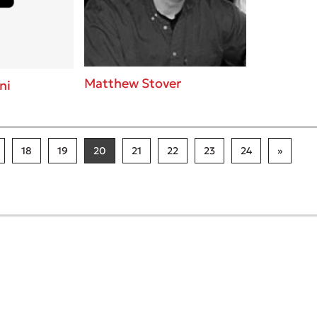
Matthew Stover
ni
18
19
20
21
22
23
24
»