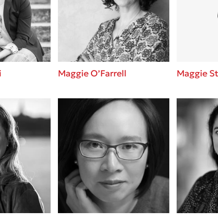
ros
3 βιβλία που μπορείς να δια
μια μέρα!
i
Εύκολη συνταγή για chicken
οδημητροπούλου
από τον Άκη Πετρετζίκη!
Διακοπές με τα παιδιά: Η α
d
παύση σε μετωπική σύγκρου
i
Maggie O’Farrell
Maggie St
δική τους για εκτόνωση
ld
Πάνω, κάτω, μπροστά, πίσω
 Baccalario
τεστ και ανακάλυψε την τάσ
αχήμ