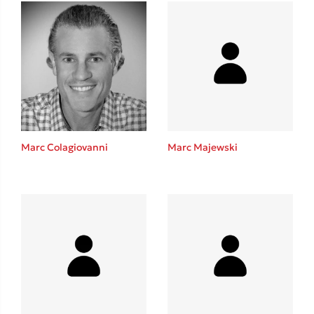
Ένας γίγαντας στο σχολείο
Δανάη Δεληγεώργη
Marc Colagiovanni
Marc Majewski
Πάνω, κάτω, μπροστά, πίσω
Mel Robbins