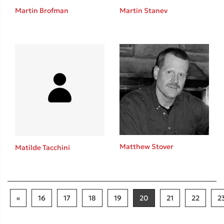
Martin Brofman
Martin Stanev
Matthew Stover
Matilde Tacchini
«
16
17
18
19
20
21
22
2