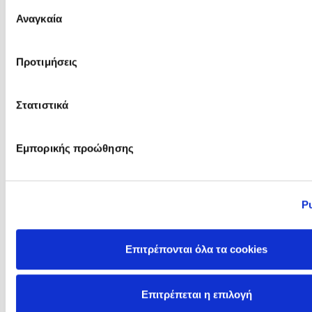
Επιλογή
Αναγκαία
συγκατάθεσης
Mark Hyman
Mark Manson
Προτιμήσεις
Στατιστικά
Εμπορικής προώθησης
Ρ
Mark Twain
Mark Victor Hansen
Επιτρέπονται όλα τα cookies
Επιτρέπεται η επιλογή