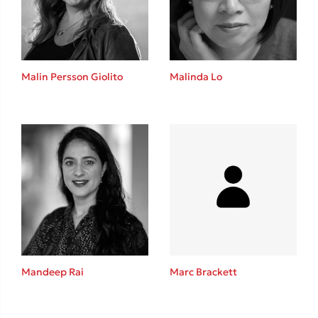
Το λεξικό της ζωής σου
Malin Persson Giolito
Malinda Lo
Κώστας Κρομμύδας
Το λιμάνι μου είσαι εσύ
Mandeep Rai
Marc Brackett
Ιωάννης Γλωσσόπουλος