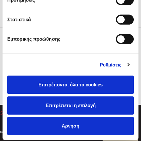
Στατιστικά
Η Εταιρεία
Εμπορικής προώθησης
Sebastian Fitzek
Υπηρεσίες
Playlist
Βοήθεια
Ρυθμίσεις
Επικοινωνία
Ακολουθήστε μας
Επιτρέπονται όλα τα cookies
Στέφανος Ξενάκης
Επιτρέπεται η επιλογή
Το λεξικό της ζωής σου
Άρνηση
Created by
Powered by
Copyright © 2026
dioptra.gr
Φίλτρα