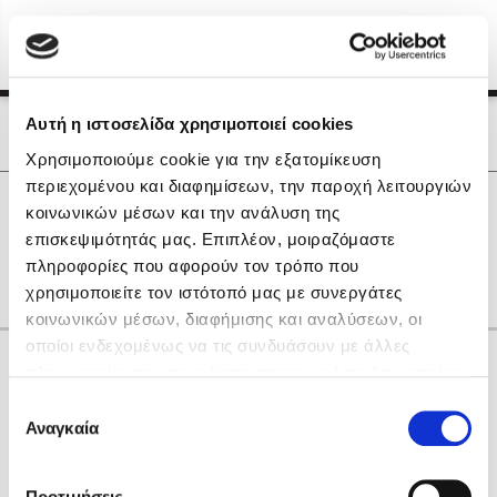
Menu
(0)
Κλείσιμο
Αρχική
|
Οι Συγγραφείς μας
Αυτή η ιστοσελίδα χρησιμοποιεί cookies
Οι Συγγραφείς μας
Χρησιμοποιούμε cookie για την εξατομίκευση
περιεχομένου και διαφημίσεων, την παροχή λειτουργιών
Δημοφιλή Βιβλία
0
Αποτελέσματα
κοινωνικών μέσων και την ανάλυση της
Lidia Branković
επισκεψιμότητάς μας. Επιπλέον, μοιραζόμαστε
C
L
Γ
Η
Π
Φ
gr
πληροφορίες που αφορούν τον τρόπο που
Το ξενοδοχείο των συναισθημάτων
χρησιμοποιείτε τον ιστότοπό μας με συνεργάτες
κοινωνικών μέσων, διαφήμισης και αναλύσεων, οι
οποίοι ενδεχομένως να τις συνδυάσουν με άλλες
Κάνε δώρα στους αγαπημένους σου
πληροφορίες που τους έχετε παραχωρήσει ή τις οποίες
έχουν συλλέξει σε σχέση με την από μέρους σας χρήση
Επιλογή
των υπηρεσιών τους. Αν συνεχίσετε να χρησιμοποιείτε
Αναγκαία
Χάρης Πολίτης
συγκατάθεσης
την ιστοσελίδα μας, συναινείτε στη χρήση των cookies
Καθρέφτης
μας.
ΔΩΡΟΚΑΡΤΑ ΔΙΟΠΤΡΑ
Προτιμήσεις