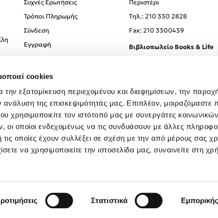
Συχνές Ερωτήσεις
Περιστέρι
Τρόποι Πληρωμής
Tηλ.: 210 330 2828
Σύνδεση
Fax: 210 3300439
ίλη
Εγγραφή
Βιβλιοπωλείο Books & Life
Σόλωνος 93-95, 106 78, Αθήν
μοποιεί cookies
Τηλ.:
210 330 0774
α την εξατομίκευση περιεχομένου και διαφημίσεων, την παροχ
ν ανάλυση της επισκεψιμότητάς μας. Επιπλέον, μοιραζόμαστε 
ου χρησιμοποιείτε τον ιστότοπό μας με συνεργάτες κοινωνικώ
, οι οποίοι ενδεχομένως να τις συνδυάσουν με άλλες πληροφο
 τις οποίες έχουν συλλέξει σε σχέση με την από μέρους σας χ
ίσετε να χρησιμοποιείτε την ιστοσελίδα μας, συναινείτε στη χρ
Created by
Powered by
Copyright © 2026
dioptra.gr
ροτιμήσεις
Στατιστικά
Εμπορική