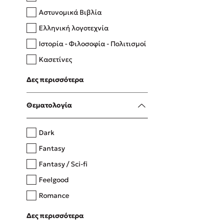
Αστυνομικά Βιβλία
Ελληνική λογοτεχνία
Δανάη Δεληγεώργη
Ιστορία - Φιλοσοφία - Πολιτισμοί
Πάνω, κάτω, μπροστά, πίσω
Κασετίνες
Λευκώματα - Έγχρωμοι οδηγοί
Δες περισσότερα
Μαγειρική
Mel Robbins
Θεματολογία
Η μέθοδος Αφήστε τους
Dark
Fantasy
Fantasy / Sci-fi
Feelgood
Romance
Upmarket
Δες περισσότερα