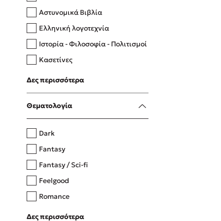
Αστυνομικά Βιβλία
Ελληνική λογοτεχνία
Δανάη Δεληγεώργη
Ιστορία - Φιλοσοφία - Πολιτισμοί
Πάνω, κάτω, μπροστά, πίσω
Κασετίνες
Λευκώματα - Έγχρωμοι οδηγοί
Δες περισσότερα
Μαγειρική
Mel Robbins
Θεματολογία
Η μέθοδος Αφήστε τους
Dark
Fantasy
Fantasy / Sci-fi
Feelgood
Romance
Upmarket
Δες περισσότερα