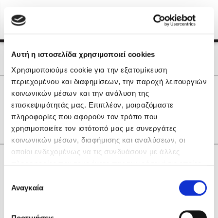
Menu
(0)
Κλείσιμο
Αρχική
|
Οι Συγγραφείς μας
Αυτή η ιστοσελίδα χρησιμοποιεί cookies
Οι Συγγραφείς μας
Χρησιμοποιούμε cookie για την εξατομίκευση
περιεχομένου και διαφημίσεων, την παροχή λειτουργιών
Δημοφιλή Βιβλία
0
Αποτελέσματα
κοινωνικών μέσων και την ανάλυση της
Lidia Branković
επισκεψιμότητάς μας. Επιπλέον, μοιραζόμαστε
R
Δ
Θ
Ι
Ο
Χ
other
πληροφορίες που αφορούν τον τρόπο που
Το ξενοδοχείο των συναισθημάτων
χρησιμοποιείτε τον ιστότοπό μας με συνεργάτες
κοινωνικών μέσων, διαφήμισης και αναλύσεων, οι
οποίοι ενδεχομένως να τις συνδυάσουν με άλλες
Κάνε δώρα στους αγαπημένους σου
πληροφορίες που τους έχετε παραχωρήσει ή τις οποίες
έχουν συλλέξει σε σχέση με την από μέρους σας χρήση
Επιλογή
των υπηρεσιών τους. Αν συνεχίσετε να χρησιμοποιείτε
Αναγκαία
Χάρης Πολίτης
συγκατάθεσης
την ιστοσελίδα μας, συναινείτε στη χρήση των cookies
Καθρέφτης
μας.
ΔΩΡΟΚΑΡΤΑ ΔΙΟΠΤΡΑ
Προτιμήσεις