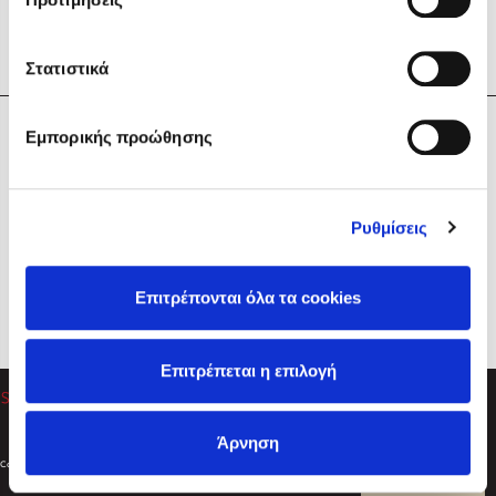
Στατιστικά
Η Εταιρεία
Εμπορικής προώθησης
Sebastian Fitzek
Υπηρεσίες
Playlist
Βοήθεια
Ρυθμίσεις
Επικοινωνία
Ακολουθήστε μας
Επιτρέπονται όλα τα cookies
Στέφανος Ξενάκης
Επιτρέπεται η επιλογή
Το λεξικό της ζωής σου
Άρνηση
Created by
Powered by
Copyright © 2026
dioptra.gr
Φίλτρα