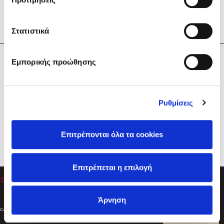
Στατιστικά
Η Εταιρεία
Εμπορικής προώθησης
Sebastian Fitzek
Υπηρεσίες
Playlist
Βοήθεια
Ρυθμίσεις
Επικοινωνία
Ακολουθήστε μας
Επιτρέπονται όλα τα cookies
Στέφανος Ξενάκης
Επιτρέπεται η επιλογή
Το λεξικό της ζωής σου
Άρνηση
Created by
Powered by
Copyright © 2026
dioptra.gr
Φίλτρα