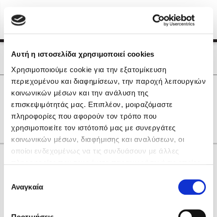
Menu
(0)
Κλείσιμο
Αρχική
|
Οι Συγγραφείς μας
Αυτή η ιστοσελίδα χρησιμοποιεί cookies
Οι Συγγραφείς μας
Χρησιμοποιούμε cookie για την εξατομίκευση
περιεχομένου και διαφημίσεων, την παροχή λειτουργιών
Δημοφιλή Βιβλία
0
Αποτελέσματα
κοινωνικών μέσων και την ανάλυση της
Lidia Branković
επισκεψιμότητάς μας. Επιπλέον, μοιραζόμαστε
Δ
Ε
Θ
Ι
Μ
πληροφορίες που αφορούν τον τρόπο που
Το ξενοδοχείο των συναισθημάτων
χρησιμοποιείτε τον ιστότοπό μας με συνεργάτες
κοινωνικών μέσων, διαφήμισης και αναλύσεων, οι
οποίοι ενδεχομένως να τις συνδυάσουν με άλλες
Κάνε δώρα στους αγαπημένους σου
πληροφορίες που τους έχετε παραχωρήσει ή τις οποίες
έχουν συλλέξει σε σχέση με την από μέρους σας χρήση
Επιλογή
των υπηρεσιών τους. Αν συνεχίσετε να χρησιμοποιείτε
Αναγκαία
Χάρης Πολίτης
συγκατάθεσης
την ιστοσελίδα μας, συναινείτε στη χρήση των cookies
Καθρέφτης
μας.
ΔΩΡΟΚΑΡΤΑ ΔΙΟΠΤΡΑ
Προτιμήσεις