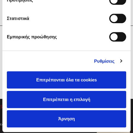
Στατιστικά
Η Εταιρεία
Εμπορικής προώθησης
Sebastian Fitzek
Υπηρεσίες
Playlist
Βοήθεια
Ρυθμίσεις
Επικοινωνία
Ακολουθήστε μας
Επιτρέπονται όλα τα cookies
Στέφανος Ξενάκης
Επιτρέπεται η επιλογή
Το λεξικό της ζωής σου
Άρνηση
Created by
Powered by
Copyright © 2026
dioptra.gr
Φίλτρα