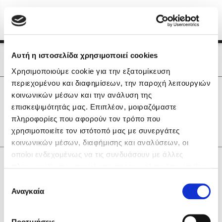
Menu
(0)
Κλείσιμο
Αρχική
|
Οι Συγγραφείς μας
Αυτή η ιστοσελίδα χρησιμοποιεί cookies
Οι Συγγραφείς μας
Χρησιμοποιούμε cookie για την εξατομίκευση
περιεχομένου και διαφημίσεων, την παροχή λειτουργιών
Δημοφιλή Βιβλία
0
Αποτελέσματα
κοινωνικών μέσων και την ανάλυση της
Lidia Branković
επισκεψιμότητάς μας. Επιπλέον, μοιραζόμαστε
Η
Θ
Μ
Ν
Ο
Σ
πληροφορίες που αφορούν τον τρόπο που
Το ξενοδοχείο των συναισθημάτων
χρησιμοποιείτε τον ιστότοπό μας με συνεργάτες
κοινωνικών μέσων, διαφήμισης και αναλύσεων, οι
οποίοι ενδεχομένως να τις συνδυάσουν με άλλες
Κάνε δώρα στους αγαπημένους σου
πληροφορίες που τους έχετε παραχωρήσει ή τις οποίες
έχουν συλλέξει σε σχέση με την από μέρους σας χρήση
Επιλογή
των υπηρεσιών τους. Αν συνεχίσετε να χρησιμοποιείτε
Αναγκαία
Χάρης Πολίτης
συγκατάθεσης
την ιστοσελίδα μας, συναινείτε στη χρήση των cookies
Καθρέφτης
μας.
ΔΩΡΟΚΑΡΤΑ ΔΙΟΠΤΡΑ
Προτιμήσεις