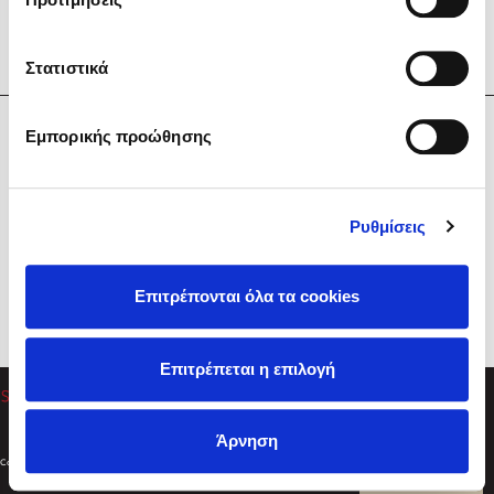
Στατιστικά
Η Εταιρεία
Εμπορικής προώθησης
Sebastian Fitzek
Υπηρεσίες
Playlist
Βοήθεια
Ρυθμίσεις
Επικοινωνία
Ακολουθήστε μας
Επιτρέπονται όλα τα cookies
Στέφανος Ξενάκης
Επιτρέπεται η επιλογή
Το λεξικό της ζωής σου
Άρνηση
Created by
Powered by
Copyright © 2026
dioptra.gr
Φίλτρα