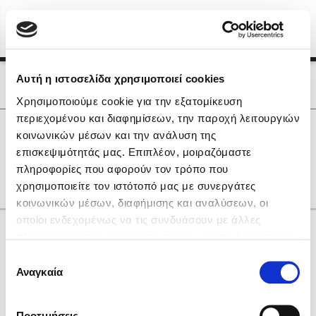
Menu
(0)
Κλείσιμο
Αρχική
|
Οι Συγγραφείς μας
Αυτή η ιστοσελίδα χρησιμοποιεί cookies
Οι Συγγραφείς μας
Χρησιμοποιούμε cookie για την εξατομίκευση
περιεχομένου και διαφημίσεων, την παροχή λειτουργιών
Δημοφιλή Βιβλία
0
Αποτελέσματα
κοινωνικών μέσων και την ανάλυση της
Lidia Branković
επισκεψιμότητάς μας. Επιπλέον, μοιραζόμαστε
A
B
K
S
Η
Θ
Φ
πληροφορίες που αφορούν τον τρόπο που
Το ξενοδοχείο των συναισθημάτων
χρησιμοποιείτε τον ιστότοπό μας με συνεργάτες
κοινωνικών μέσων, διαφήμισης και αναλύσεων, οι
οποίοι ενδεχομένως να τις συνδυάσουν με άλλες
Κάνε δώρα στους αγαπημένους σου
πληροφορίες που τους έχετε παραχωρήσει ή τις οποίες
έχουν συλλέξει σε σχέση με την από μέρους σας χρήση
Επιλογή
των υπηρεσιών τους. Αν συνεχίσετε να χρησιμοποιείτε
Αναγκαία
Χάρης Πολίτης
συγκατάθεσης
την ιστοσελίδα μας, συναινείτε στη χρήση των cookies
Καθρέφτης
μας.
ΔΩΡΟΚΑΡΤΑ ΔΙΟΠΤΡΑ
Προτιμήσεις